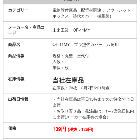
カテゴリー
電線管付属品・配管材関連
>
アウトレット
ボックス・塗代カバー（樹脂製）
メーカー名・商品コ
未来工業・OF-11MY
ード
商品名
OF-11MY｜プラ塗代カバー 八角用
商品情報
規格：丸型 塗代付
入数：1
単位：枚
在庫情報
当社在庫品
在庫数：73枚 8月7日6:21時点
出荷日情報
・当社在庫品は平日15時までのご注文で当日
出荷
・お取り寄せ品・発注品は、1～7営業日以内
に出荷(メーカー在庫有の場合）
価格
139円
(税抜：126円)