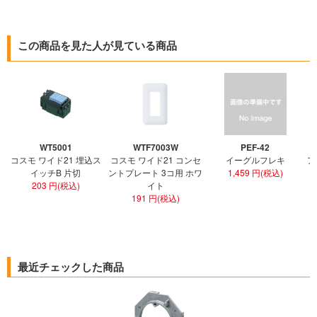
この商品を見た人が見ている商品
WT5001
WTF7003W
PEF-42
コスモ ワイド21 埋込ス
コスモ ワイド21 コンセ
イーグルフレキ
ア
イッチB 片切
ントプレート 3コ用 ホワ
1,459 円(税込)
203 円(税込)
イト
191 円(税込)
最近チェックした商品