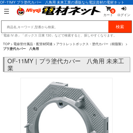
OF-11MY プラ塗代カバー 八角用 未来工業の通販なら電設資材の電材ネット
0
カート
ログイン
「電線 IV 赤」「ボックス 日東 130」などで検索すると、探しやすくなります。
TOP
>
電線管付属品・配管材関連
>
アウトレットボックス・塗代カバー（樹脂製）
>
プラ塗代カバー 八角用
OF-11MY｜プラ塗代カバー 八角用 未来工
業