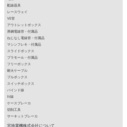
配線器具
レースウェイ
VE管
アウトレットボックス
厚鋼電線管・付属品
ねじなし電線管・付属品
マシンフレキ・付属品
スライドボックス
プラモール・付属品
フリーボックス
耐火ケーブル
プルボックス
スイッチボックス
バインド線
IV線
ケースブレーカ
切削工具
サーキットブレーカ
宮地電機株式会社について