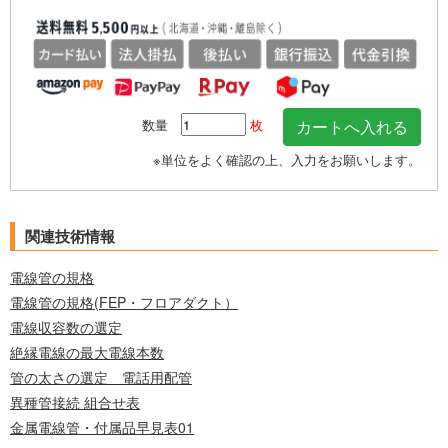
数量
枚
※単位をよく確認の上、入力をお願いします。
関連技術情報
電線管の規格
電線管の規格(FEP・フロアダクト）
電線収容数の選定
絶縁電線の最大電線本数
管の太さの選定 電話用配管
異種管接続 組合せ表
金属電線管・付属品早見表01