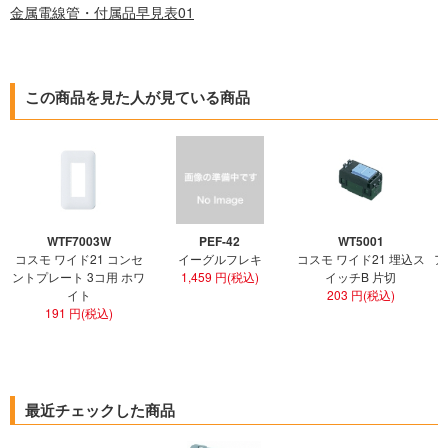
金属電線管・付属品早見表01
この商品を見た人が見ている商品
WTF7003W
PEF-42
WT5001
コスモ ワイド21 コンセ
イーグルフレキ
コスモ ワイド21 埋込ス
ア
ントプレート 3コ用 ホワ
1,459 円(税込)
イッチB 片切
イト
203 円(税込)
191 円(税込)
最近チェックした商品