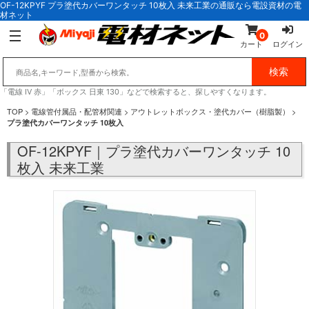
OF-12KPYF プラ塗代カバーワンタッチ 10枚入 未来工業の通販なら電設資材の電
材ネット
0
カート
ログイン
「電線 IV 赤」「ボックス 日東 130」などで検索すると、探しやすくなります。
TOP
>
電線管付属品・配管材関連
>
アウトレットボックス・塗代カバー（樹脂製）
>
プラ塗代カバーワンタッチ 10枚入
OF-12KPYF｜プラ塗代カバーワンタッチ 10
枚入 未来工業