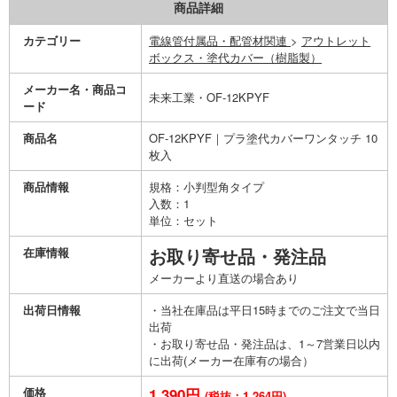
商品詳細
カテゴリー
電線管付属品・配管材関連
>
アウトレット
ボックス・塗代カバー（樹脂製）
メーカー名・商品コ
未来工業・OF-12KPYF
ード
商品名
OF-12KPYF｜プラ塗代カバーワンタッチ 10
枚入
商品情報
規格：小判型角タイプ
入数：1
単位：セット
在庫情報
お取り寄せ品・発注品
メーカーより直送の場合あり
出荷日情報
・当社在庫品は平日15時までのご注文で当日
出荷
・お取り寄せ品・発注品は、1～7営業日以内
に出荷(メーカー在庫有の場合）
価格
1,390円
(税抜：1,264円)