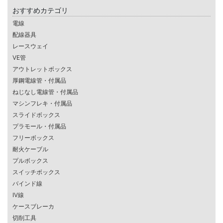
おすすめカテゴリ
電線
配線器具
レースウェイ
VE管
アウトレットボックス
厚鋼電線管・付属品
ねじなし電線管・付属品
マシンフレキ・付属品
スライドボックス
プラモール・付属品
フリーボックス
耐火ケーブル
プルボックス
スイッチボックス
バインド線
IV線
ケースブレーカ
切削工具