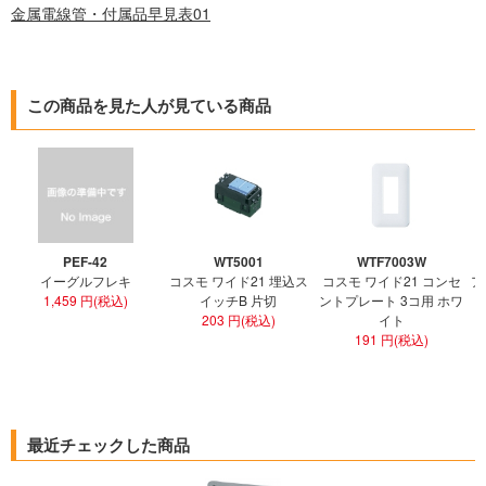
金属電線管・付属品早見表01
この商品を見た人が見ている商品
PEF-42
WT5001
WTF7003W
イーグルフレキ
コスモ ワイド21 埋込ス
コスモ ワイド21 コンセ
ア
1,459 円(税込)
イッチB 片切
ントプレート 3コ用 ホワ
ト
203 円(税込)
イト
191 円(税込)
最近チェックした商品