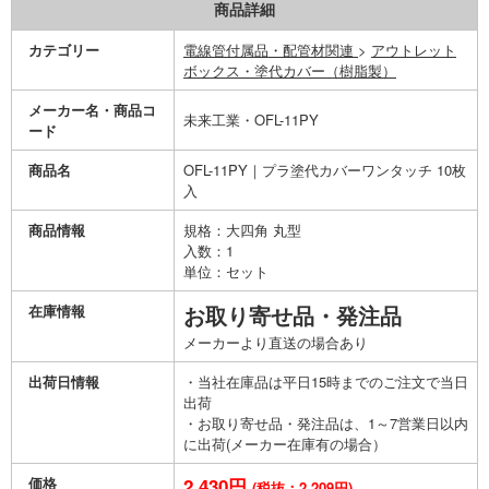
商品詳細
カテゴリー
電線管付属品・配管材関連
>
アウトレット
ボックス・塗代カバー（樹脂製）
メーカー名・商品コ
未来工業・OFL-11PY
ード
商品名
OFL-11PY｜プラ塗代カバーワンタッチ 10枚
入
商品情報
規格：大四角 丸型
入数：1
単位：セット
在庫情報
お取り寄せ品・発注品
メーカーより直送の場合あり
出荷日情報
・当社在庫品は平日15時までのご注文で当日
出荷
・お取り寄せ品・発注品は、1～7営業日以内
に出荷(メーカー在庫有の場合）
価格
2,430円
(税抜：2,209円)