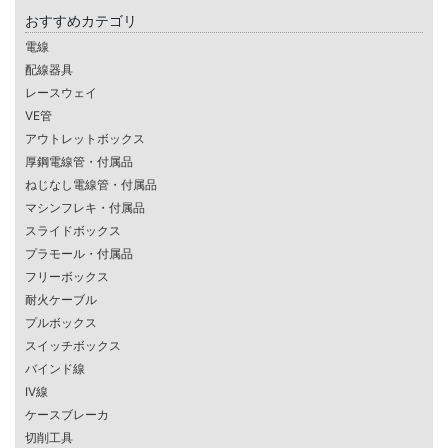
おすすめカテゴリ
電線
配線器具
レースウェイ
VE管
アウトレットボックス
厚鋼電線管・付属品
ねじなし電線管・付属品
マシンフレキ・付属品
スライドボックス
プラモール・付属品
フリーボックス
耐火ケーブル
プルボックス
スイッチボックス
バインド線
IV線
ケースブレーカ
切削工具