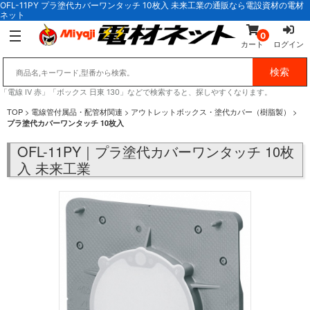
OFL-11PY プラ塗代カバーワンタッチ 10枚入 未来工業の通販なら電設資材の電材
ネット
0
カート
ログイン
「電線 IV 赤」「ボックス 日東 130」などで検索すると、探しやすくなります。
TOP
>
電線管付属品・配管材関連
>
アウトレットボックス・塗代カバー（樹脂製）
>
プラ塗代カバーワンタッチ 10枚入
OFL-11PY｜プラ塗代カバーワンタッチ 10枚
入 未来工業