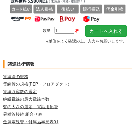
数量
枚
※単位をよく確認の上、入力をお願いします。
関連技術情報
電線管の規格
電線管の規格(FEP・フロアダクト）
電線収容数の選定
絶縁電線の最大電線本数
管の太さの選定 電話用配管
異種管接続 組合せ表
金属電線管・付属品早見表01