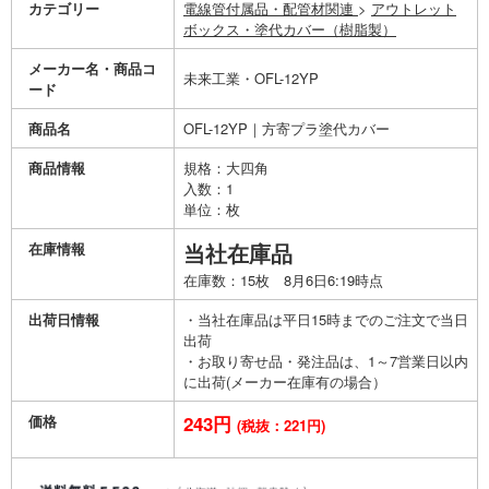
カテゴリー
電線管付属品・配管材関連
>
アウトレット
ボックス・塗代カバー（樹脂製）
メーカー名・商品コ
未来工業・OFL-12YP
ード
商品名
OFL-12YP｜方寄プラ塗代カバー
商品情報
規格：大四角
入数：1
単位：枚
在庫情報
当社在庫品
在庫数：15枚 8月6日6:19時点
出荷日情報
・当社在庫品は平日15時までのご注文で当日
出荷
・お取り寄せ品・発注品は、1～7営業日以内
に出荷(メーカー在庫有の場合）
価格
243円
(税抜：221円)