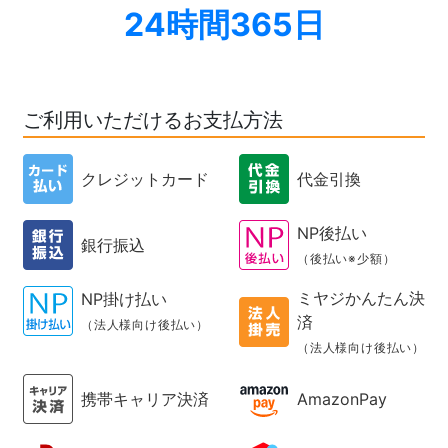
24時間365日
ご利用いただけるお支払方法
クレジットカード
代金引換
NP後払い
銀行振込
（後払い※少額）
ミヤジかんたん決
NP掛け払い
済
（法人様向け後払い）
（法人様向け後払い）
携帯キャリア決済
AmazonPay