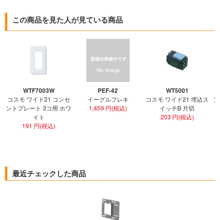
この商品を見た人が見ている商品
WTF7003W
PEF-42
WT5001
コスモ ワイド21 コンセ
イーグルフレキ
コスモ ワイド21 埋込ス
ア
ントプレート 3コ用 ホワ
1,459 円(税込)
イッチB 片切
イト
203 円(税込)
191 円(税込)
最近チェックした商品