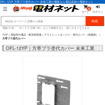
OFL-12YP 方寄プラ塗代カバー 未来工業の通販なら電設資材の電材ネット
0
カート
ログイン
「電線 IV 赤」「ボックス 日東 130」などで検索すると、探しやすくなります。
TOP
>
電線管付属品・配管材関連
>
アウトレットボックス・塗代カバー（樹脂製）
>
方寄プラ塗代カバー
OFL-12YP｜方寄プラ塗代カバー 未来工業