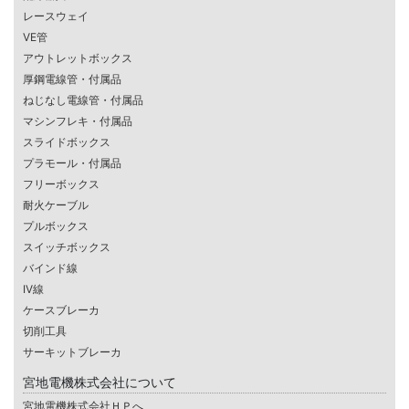
レースウェイ
VE管
アウトレットボックス
厚鋼電線管・付属品
ねじなし電線管・付属品
マシンフレキ・付属品
スライドボックス
プラモール・付属品
フリーボックス
耐火ケーブル
プルボックス
スイッチボックス
バインド線
IV線
ケースブレーカ
切削工具
サーキットブレーカ
宮地電機株式会社について
宮地電機株式会社ＨＰへ