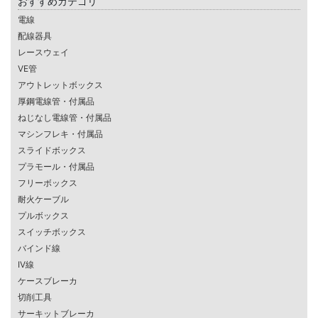
おすすめカテゴリ
電線
配線器具
レースウェイ
VE管
アウトレットボックス
厚鋼電線管・付属品
ねじなし電線管・付属品
マシンフレキ・付属品
スライドボックス
プラモール・付属品
フリーボックス
耐火ケーブル
プルボックス
スイッチボックス
バインド線
IV線
ケースブレーカ
切削工具
サーキットブレーカ