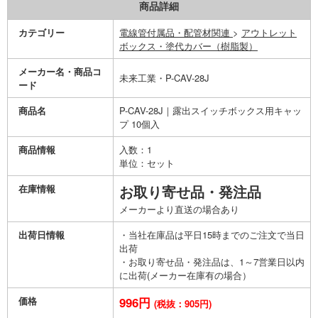
商品詳細
カテゴリー
電線管付属品・配管材関連
>
アウトレット
ボックス・塗代カバー（樹脂製）
メーカー名・商品コ
未来工業・P-CAV-28J
ード
商品名
P-CAV-28J｜露出スイッチボックス用キャッ
プ 10個入
商品情報
入数：1
単位：セット
在庫情報
お取り寄せ品・発注品
メーカーより直送の場合あり
出荷日情報
・当社在庫品は平日15時までのご注文で当日
出荷
・お取り寄せ品・発注品は、1～7営業日以内
に出荷(メーカー在庫有の場合）
価格
996円
(税抜：905円)