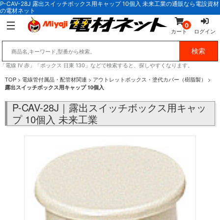
P-CAV-28J 露出スイッチボックス用キャップ 10個入 未来工業の通販なら電設資材
の電材ネット
0
カート
ログイン
「電線 IV 赤」「ボックス 日東 130」などで検索すると、探しやすくなります。
TOP
>
電線管付属品・配管材関連
>
アウトレットボックス・塗代カバー（樹脂製）
>
露出スイッチボックス用キャップ 10個入
P-CAV-28J｜露出スイッチボックス用キャッ
プ 10個入 未来工業