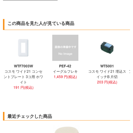
この商品を見た人が見ている商品
WTF7003W
PEF-42
WT5001
コスモ ワイド21 コンセ
イーグルフレキ
コスモ ワイド21 埋込ス
ア
ントプレート 3コ用 ホワ
1,459 円(税込)
イッチB 片切
イト
203 円(税込)
191 円(税込)
最近チェックした商品