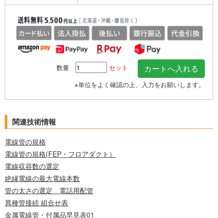
数量
セット
※単位をよく確認の上、入力をお願いします。
関連技術情報
電線管の規格
電線管の規格(FEP・フロアダクト）
電線収容数の選定
絶縁電線の最大電線本数
管の太さの選定 電話用配管
異種管接続 組合せ表
金属電線管・付属品早見表01