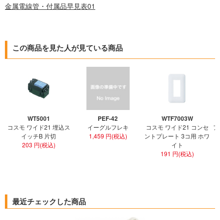
金属電線管・付属品早見表01
この商品を見た人が見ている商品
WT5001
PEF-42
WTF7003W
コスモ ワイド21 埋込ス
イーグルフレキ
コスモ ワイド21 コンセ
ア
イッチB 片切
1,459 円(税込)
ントプレート 3コ用 ホワ
ト
203 円(税込)
イト
191 円(税込)
最近チェックした商品