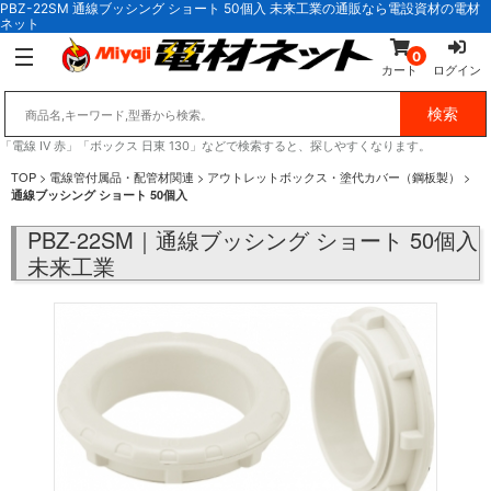
PBZ-22SM 通線ブッシング ショート 50個入 未来工業の通販なら電設資材の電材
ネット
0
カート
ログイン
「電線 IV 赤」「ボックス 日東 130」などで検索すると、探しやすくなります。
TOP
>
電線管付属品・配管材関連
>
アウトレットボックス・塗代カバー（鋼板製）
>
通線ブッシング ショート 50個入
PBZ-22SM｜通線ブッシング ショート 50個入
未来工業