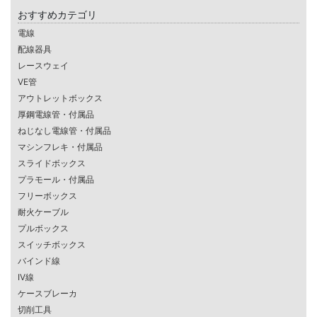
おすすめカテゴリ
電線
配線器具
レースウェイ
VE管
アウトレットボックス
厚鋼電線管・付属品
ねじなし電線管・付属品
マシンフレキ・付属品
スライドボックス
プラモール・付属品
フリーボックス
耐火ケーブル
プルボックス
スイッチボックス
バインド線
IV線
ケースブレーカ
切削工具