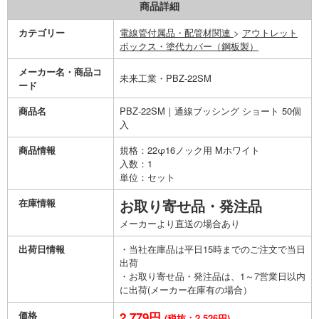
商品詳細
カテゴリー
電線管付属品・配管材関連
>
アウトレット
ボックス・塗代カバー（鋼板製）
メーカー名・商品コ
未来工業・PBZ-22SM
ード
商品名
PBZ-22SM｜通線ブッシング ショート 50個
入
商品情報
規格：22φ16ノック用 Mホワイト
入数：1
単位：セット
在庫情報
お取り寄せ品・発注品
メーカーより直送の場合あり
出荷日情報
・当社在庫品は平日15時までのご注文で当日
出荷
・お取り寄せ品・発注品は、1～7営業日以内
に出荷(メーカー在庫有の場合）
価格
2,779円
(税抜：2,526円)