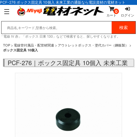
PCF-276 ボックス固定具 10個入 未来工業の通販なら電設資材の電材ネット
0
カート
ログイン
「電線 IV 赤」「ボックス 日東 130」などで検索すると、探しやすくなります。
TOP
>
電線管付属品・配管材関連
>
アウトレットボックス・塗代カバー（鋼板製）
>
ボックス固定具 10個入
PCF-276｜ボックス固定具 10個入 未来工業