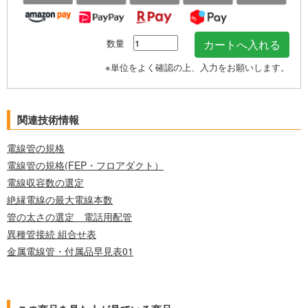
数量
※単位をよく確認の上、入力をお願いします。
関連技術情報
電線管の規格
電線管の規格(FEP・フロアダクト）
電線収容数の選定
絶縁電線の最大電線本数
管の太さの選定 電話用配管
異種管接続 組合せ表
金属電線管・付属品早見表01