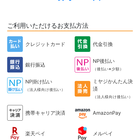
ご利用いただけるお支払方法
クレジットカード
代金引換
NP後払い
銀行振込
（後払い※少額）
ミヤジかんたん決
NP掛け払い
済
（法人様向け後払い）
（法人様向け後払い）
携帯キャリア決済
AmazonPay
楽天ペイ
メルペイ