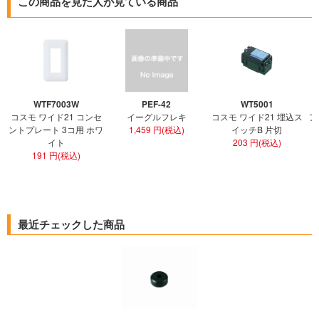
この商品を見た人が見ている商品
WTF7003W
PEF-42
WT5001
コスモ ワイド21 コンセ
イーグルフレキ
コスモ ワイド21 埋込ス
ア
ントプレート 3コ用 ホワ
1,459 円(税込)
イッチB 片切
イト
203 円(税込)
191 円(税込)
最近チェックした商品