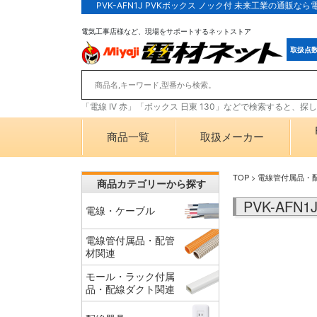
PVK-AFN1J PVKボックス ノック付 未来工業の通販
電気工事店様など、現場をサポートするネットストア
取扱点
「電線 IV 赤」「ボックス 日東 130」などで検索すると、
商品一覧
取扱メーカー
TOP
>
電線管付属品・
商品カテゴリーから探す
PVK-AF
電線・ケーブル
電線管付属品・配管
材関連
モール・ラック付属
品・配線ダクト関連