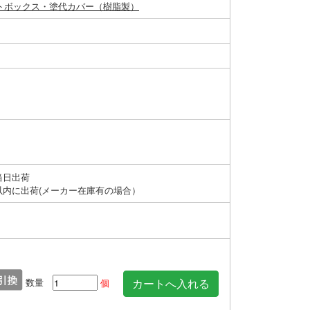
トボックス・塗代カバー（樹脂製）
当日出荷
以内に出荷(メーカー在庫有の場合）
数量
個