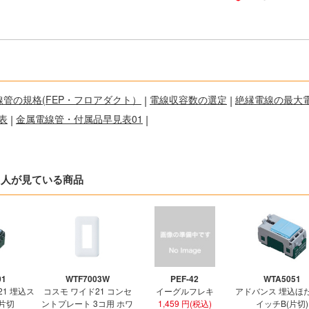
線管の規格(FEP・フロアダクト）
|
電線収容数の選定
|
絶縁電線の最大
表
|
金属電線管・付属品早見表01
|
た人が見ている商品
01
WTF7003W
PEF-42
WTA5051
21 埋込ス
コスモ ワイド21 コンセ
イーグルフレキ
アドバンス 埋込ほ
 片切
ントプレート 3コ用 ホワ
1,459 円(税込)
イッチB(片切)