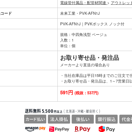
電線管付属品・配管材関連
>
アウトレッ
品コード
未来工業・PVK-AFN1J
PVK-AFN1J｜PVKボックス ノック付
規格：中四角浅型 ベージュ
入数：1
単位：個
お取り寄せ品・発注品
メーカーより直送の場合あり
・当社在庫品は平日15時までのご注文で
・お取り寄せ品・発注品は、1～7営業日
591円
(税抜：537円)