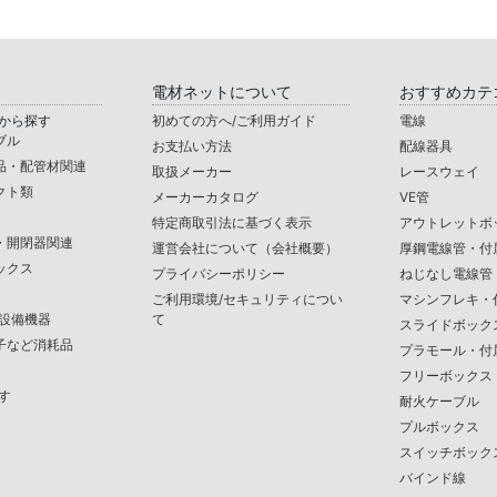
電材ネットについて
おすすめカテ
から探す
初めての方へ/ご利用ガイド
電線
ブル
お支払い方法
配線器具
品・配管材関連
取扱メーカー
レースウェイ
クト類
メーカーカタログ
VE管
特定商取引法に基づく表示
アウトレットボ
・開閉器関連
運営会社について（会社概要）
厚鋼電線管・付
ックス
プライバシーポリシー
ねじなし電線管
ご利用環境/セキュリティについ
マシンフレキ・
/設備機器
て
スライドボック
子など消耗品
プラモール・付
フリーボックス
す
耐火ケーブル
プルボックス
スイッチボック
バインド線