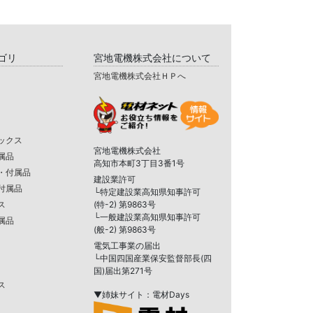
ゴリ
宮地電機株式会社について
宮地電機株式会社ＨＰへ
ックス
宮地電機株式会社
属品
高知市本町3丁目3番1号
・付属品
建設業許可
付属品
└特定建設業高知県知事許可
ス
(特-2) 第9863号
└一般建設業高知県知事許可
属品
(般-2) 第9863号
電気工事業の届出
└中国四国産業保安監督部長(四
国)届出第271号
ス
▼姉妹サイト：電材Days