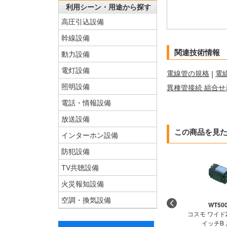
利用シーン・用途から探す
高圧引込設備
幹線設備
関連技術情報
動力設備
電灯設備
電線管の規格
|
電
照明設備
異種管接続 組合せ
電話・情報設備
放送設備
この商品を見
インターホン設備
防犯設備
TV共聴設備
火災報知設備
空調・換気設備
WT50
コスモ ワイド
イッチB