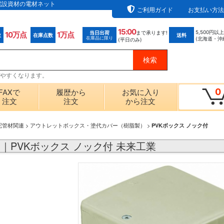
なら電設資材の電材ネット
ご利用ガイド
お支払い方法
15:00
5,500円以
当日出荷
まで承ります!
10万点
1万点
数
在庫点数
送料
在庫品に限り
(北海道・沖
(平日のみ)
探しやすくなります。
0
FAXで
履歴から
お気に入り
注文
注文
から注文
配管材関連
>
アウトレットボックス・塗代カバー（樹脂製）
>
PVKボックス ノック付
N1J｜PVKボックス ノック付 未来工業