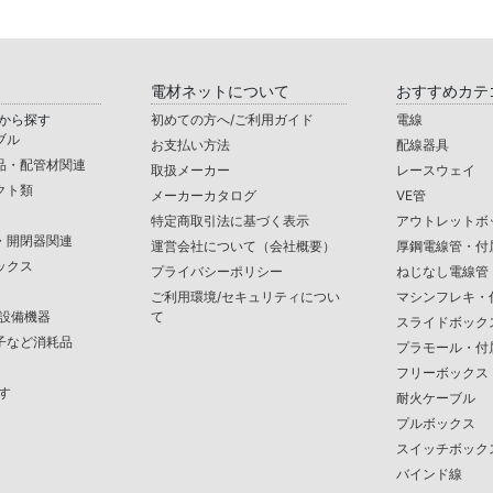
電材ネットについて
おすすめカテ
から探す
初めての方へ/ご利用ガイド
電線
ブル
お支払い方法
配線器具
品・配管材関連
取扱メーカー
レースウェイ
クト類
メーカーカタログ
VE管
特定商取引法に基づく表示
アウトレットボ
・開閉器関連
運営会社について（会社概要）
厚鋼電線管・付
ックス
プライバシーポリシー
ねじなし電線管
ご利用環境/セキュリティについ
マシンフレキ・
/設備機器
て
スライドボック
子など消耗品
プラモール・付
フリーボックス
す
耐火ケーブル
プルボックス
スイッチボック
バインド線