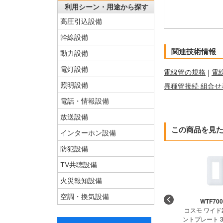
利用シーン・用途から探す
高圧引込設備
幹線設備
関連技術情報
動力設備
電灯設備
電線管の規格
|
電
照明設備
異種管接続 組合せ
電話・情報設備
放送設備
この商品を見
インターホン設備
防犯設備
TV共聴設備
火災報知設備
空調・換気設備
WTF70
コスモ ワイド
ントプレート 