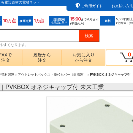
通販なら電設資材の電材ネット
ご利用ガイド
お支払い方法
15:00
5,500円以
当日出荷
まで承ります!
10万点
1万点
数
在庫点数
送料
在庫品に限り
(北海道・沖
(平日のみ)
探しやすくなります。
0
FAXで
履歴から
お気に入り
注文
注文
から注文
配管材関連
>
アウトレットボックス・塗代カバー（樹脂製）
>
PVKBOX オネジキャップ付
PM｜PVKBOX オネジキャップ付 未来工業