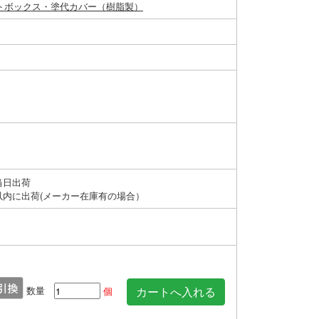
トボックス・塗代カバー（樹脂製）
当日出荷
以内に出荷(メーカー在庫有の場合）
数量
個