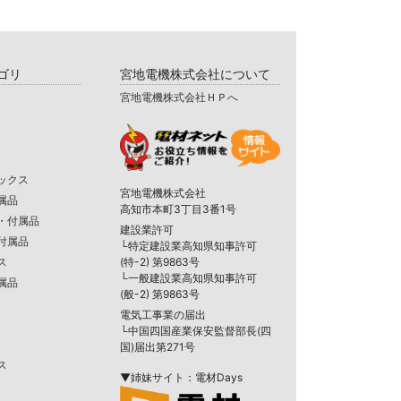
ゴリ
宮地電機株式会社について
宮地電機株式会社ＨＰへ
ックス
宮地電機株式会社
属品
高知市本町3丁目3番1号
・付属品
建設業許可
付属品
└特定建設業高知県知事許可
ス
(特-2) 第9863号
└一般建設業高知県知事許可
属品
(般-2) 第9863号
電気工事業の届出
└中国四国産業保安監督部長(四
国)届出第271号
ス
▼姉妹サイト：電材Days