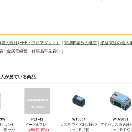
線管の規格(FEP・フロアダクト）
|
電線収容数の選定
|
絶縁電線の最大
表
|
金属電線管・付属品早見表01
|
た人が見ている商品
03W
PEF-42
WT5001
WTA5051
21 コンセ
イーグルフレキ
コスモ ワイド21 埋込ス
アドバンス 埋込ほ
3コ用 ホワ
1,459 円(税込)
イッチB 片切
イッチB(片切)