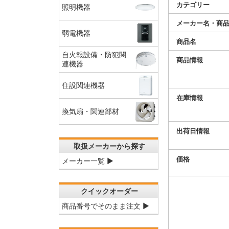
カテゴリー
照明機器
メーカー名・商
弱電機器
商品名
自火報設備・防犯関
商品情報
連機器
住設関連機器
在庫情報
換気扇・関連部材
出荷日情報
取扱メーカーから探す
価格
メーカー一覧 ▶
クイックオーダー
商品番号でそのまま注文 ▶