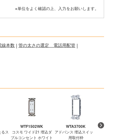
※単位をよく確認の上、入力をお願いします。
電線本数
|
管の太さの選定 電話用配管
|
WTF1502WK
WTA3700K
WN1001CW
たるス
コスモ ワイド21 埋込ダ
アドバンス 埋込スイッチ
アドバンス 埋込コンセ
ブルコンセント ホワイト
用取付枠
ト 15A 125V セラミッ