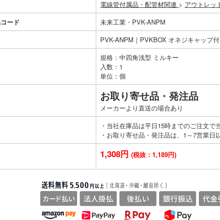
電線管付属品・配管材関連
>
アウトレッ
品コード
未来工業・PVK-ANPM
PVK-ANPM｜PVKBOX オネジキャップ付
規格：中四角浅型 ミルキー
入数：1
単位：個
お取り寄せ品・発注品
メーカーより直送の場合あり
・当社在庫品は平日15時までのご注文で
・お取り寄せ品・発注品は、1～7営業日
1,308円
(税抜：1,189円)