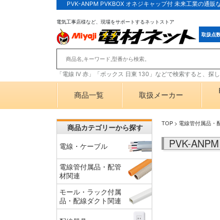
PVK-ANPM PVKBOX オネジキャップ付 未来工業の
電気工事店様など、現場をサポートするネットストア
取扱点
「電線 IV 赤」「ボックス 日東 130」などで検索すると、
商品一覧
取扱メーカー
TOP
>
電線管付属品・
商品カテゴリーから探す
PVK-AN
電線・ケーブル
電線管付属品・配管
材関連
モール・ラック付属
品・配線ダクト関連