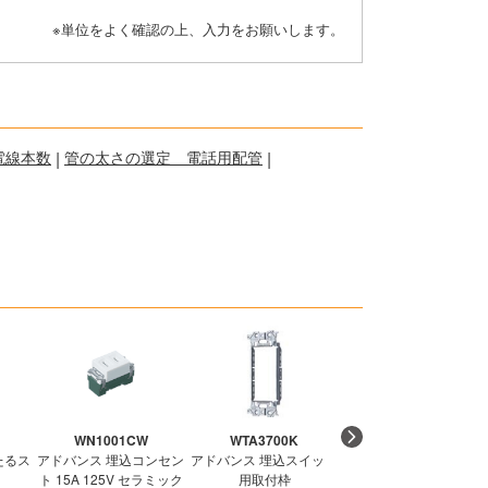
※単位をよく確認の上、入力をお願いします。
電線本数
|
管の太さの選定 電話用配管
|
WN1001CW
WTA3700K
WTF1502WK
たるス
アドバンス 埋込コンセン
アドバンス 埋込スイッチ
コスモ ワイド21 埋込ダ
ト 15A 125V セラミック
用取付枠
ブルコンセント ホワイ