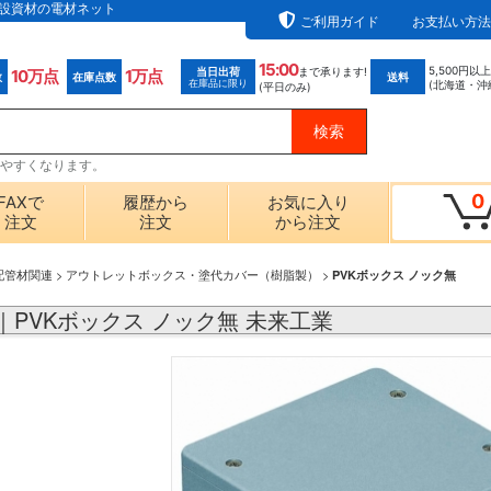
ら電設資材の電材ネット
ご利用ガイド
お支払い方法
15:00
5,500円以
当日出荷
まで承ります!
10万点
1万点
数
在庫点数
送料
在庫品に限り
(北海道・沖
(平日のみ)
探しやすくなります。
0
FAXで
履歴から
お気に入り
注文
注文
から注文
配管材関連
>
アウトレットボックス・塗代カバー（樹脂製）
>
PVKボックス ノック無
OP｜PVKボックス ノック無 未来工業