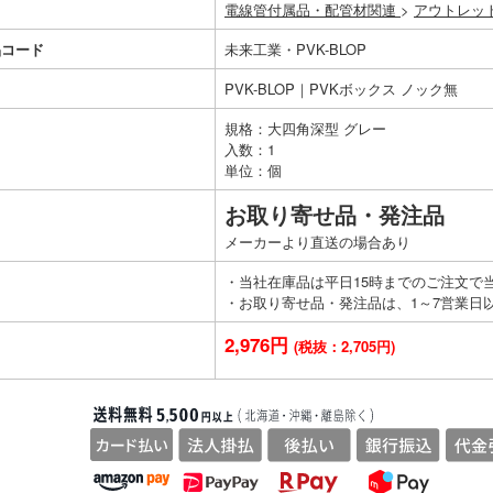
電線管付属品・配管材関連
>
アウトレッ
品コード
未来工業・PVK-BLOP
PVK-BLOP｜PVKボックス ノック無
規格：大四角深型 グレー
入数：1
単位：個
お取り寄せ品・発注品
メーカーより直送の場合あり
・当社在庫品は平日15時までのご注文で
・お取り寄せ品・発注品は、1～7営業日
2,976円
(税抜：2,705円)