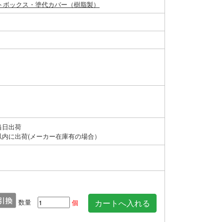
トボックス・塗代カバー（樹脂製）
当日出荷
以内に出荷(メーカー在庫有の場合）
数量
個