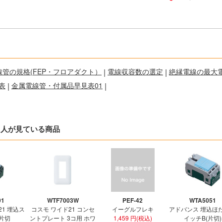
線管の規格(FEP・フロアダクト）
|
電線収容数の選定
|
絶縁電線の最大
表
|
金属電線管・付属品早見表01
|
た人が見ている商品
01
WTF7003W
PEF-42
WTA5051
21 埋込ス
コスモ ワイド21 コンセ
イーグルフレキ
アドバンス 埋込ほ
 片切
ントプレート 3コ用 ホワ
1,459 円(税込)
イッチB(片切)