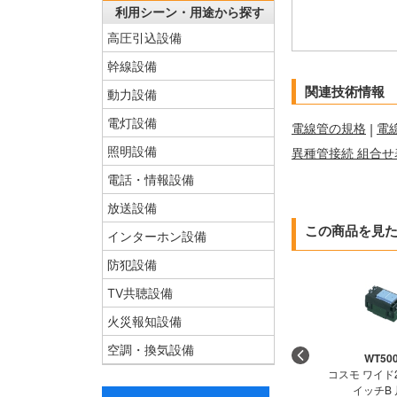
利用シーン・用途から探す
高圧引込設備
幹線設備
関連技術情報
動力設備
電灯設備
電線管の規格
|
電
照明設備
異種管接続 組合せ
電話・情報設備
放送設備
この商品を見
インターホン設備
防犯設備
TV共聴設備
火災報知設備
空調・換気設備
WT50
コスモ ワイド
イッチB