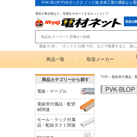
PVK-BLOP PVKボックス ノック無 未来工業の通販な
電気工事店様など、現場をサポートするネットストア
取扱点
「電線 IV 赤」「ボックス 日東 130」などで検索すると、
商品一覧
取扱メーカー
TOP
>
電線管付属品・
商品カテゴリーから探す
PVK-BL
電線・ケーブル
電線管付属品・配管
材関連
モール・ラック付属
品・配線ダクト関連