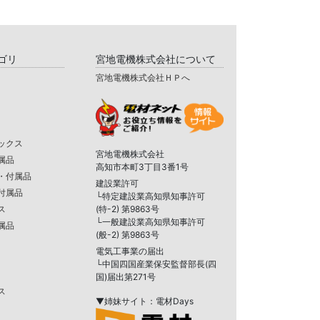
ゴリ
宮地電機株式会社について
宮地電機株式会社ＨＰへ
ックス
宮地電機株式会社
属品
高知市本町3丁目3番1号
・付属品
建設業許可
付属品
└特定建設業高知県知事許可
ス
(特-2) 第9863号
└一般建設業高知県知事許可
属品
(般-2) 第9863号
電気工事業の届出
└中国四国産業保安監督部長(四
国)届出第271号
ス
▼姉妹サイト：電材Days