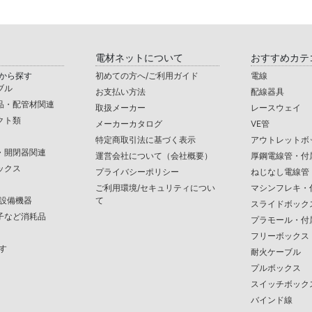
電材ネットについて
おすすめカテ
から探す
初めての方へ/ご利用ガイド
電線
ブル
お支払い方法
配線器具
品・配管材関連
取扱メーカー
レースウェイ
クト類
メーカーカタログ
VE管
特定商取引法に基づく表示
アウトレットボ
・開閉器関連
運営会社について（会社概要）
厚鋼電線管・付
ックス
プライバシーポリシー
ねじなし電線管
ご利用環境/セキュリティについ
マシンフレキ・
/設備機器
て
スライドボック
子など消耗品
プラモール・付
フリーボックス
す
耐火ケーブル
プルボックス
スイッチボック
バインド線