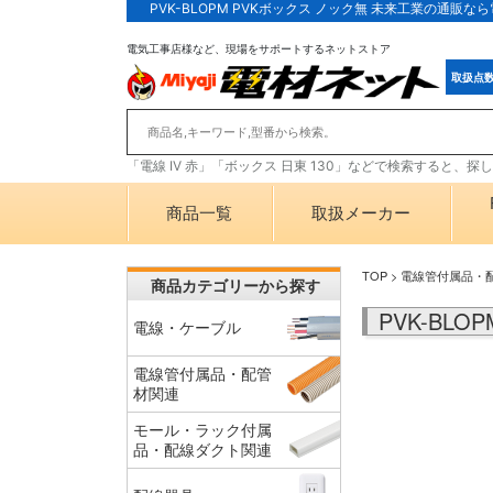
PVK-BLOPM PVKボックス ノック無 未来工業の通販
電気工事店様など、現場をサポートするネットストア
取扱点
「電線 IV 赤」「ボックス 日東 130」などで検索すると、
商品一覧
取扱メーカー
TOP
>
電線管付属品・
商品カテゴリーから探す
PVK-BL
電線・ケーブル
電線管付属品・配管
材関連
モール・ラック付属
品・配線ダクト関連