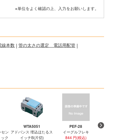
※単位をよく確認の上、入力をお願いします。
電線本数
|
管の太さの選定 電話用配管
|
WTA5051
PEF-28
PEF-36
ンセン
アドバンス 埋込ほたるス
イーグルフレキ
イーグルフレキ
ラミック
イッチB(片切)
844 円(税込)
1,274 円(税込)