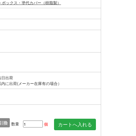
トボックス・塗代カバー（樹脂製）
当日出荷
以内に出荷(メーカー在庫有の場合）
数量
個