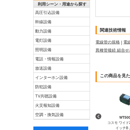
利用シーン・用途から探す
高圧引込設備
幹線設備
関連技術情報
動力設備
電灯設備
電線管の規格
|
電
照明設備
異種管接続 組合せ
電話・情報設備
放送設備
この商品を見
インターホン設備
防犯設備
TV共聴設備
火災報知設備
空調・換気設備
WT50
コスモ ワイド
イッチB