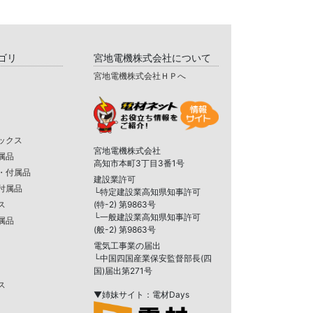
ゴリ
宮地電機株式会社について
宮地電機株式会社ＨＰへ
ックス
宮地電機株式会社
属品
高知市本町3丁目3番1号
・付属品
建設業許可
付属品
└特定建設業高知県知事許可
ス
(特-2) 第9863号
└一般建設業高知県知事許可
属品
(般-2) 第9863号
電気工事業の届出
└中国四国産業保安監督部長(四
国)届出第271号
ス
▼姉妹サイト：電材Days