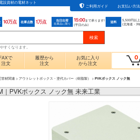
なら電設資材の電材ネット
ご利用ガイド
お支払い方法
15:00
5,500円以
当日出荷
まで承ります!
10万点
1万点
数
在庫点数
送料
在庫品に限り
(北海道・沖
(平日のみ)
探しやすくなります。
0
FAXで
履歴から
お気に入り
注文
注文
から注文
配管材関連
>
アウトレットボックス・塗代カバー（樹脂製）
>
PVKボックス ノック無
OPM｜PVKボックス ノック無 未来工業