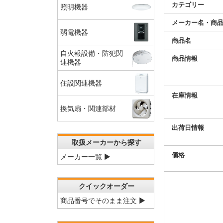
カテゴリー
照明機器
メーカー名・商
弱電機器
商品名
自火報設備・防犯関
商品情報
連機器
住設関連機器
在庫情報
換気扇・関連部材
出荷日情報
取扱メーカーから探す
価格
メーカー一覧 ▶
クイックオーダー
商品番号でそのまま注文 ▶