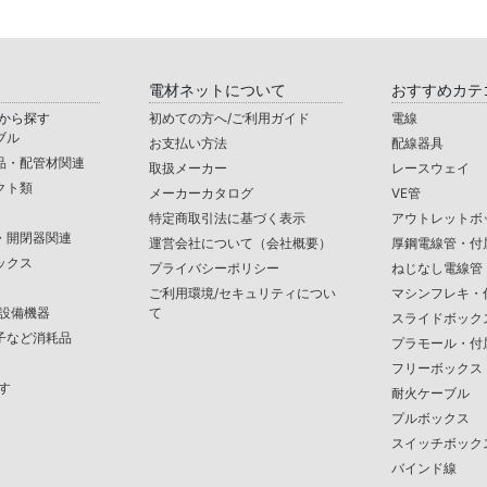
電材ネットについて
おすすめカテ
から探す
初めての方へ/ご利用ガイド
電線
ブル
お支払い方法
配線器具
品・配管材関連
取扱メーカー
レースウェイ
クト類
メーカーカタログ
VE管
特定商取引法に基づく表示
アウトレットボ
・開閉器関連
運営会社について（会社概要）
厚鋼電線管・付
ックス
プライバシーポリシー
ねじなし電線管
ご利用環境/セキュリティについ
マシンフレキ・
/設備機器
て
スライドボック
子など消耗品
プラモール・付
フリーボックス
す
耐火ケーブル
プルボックス
スイッチボック
バインド線