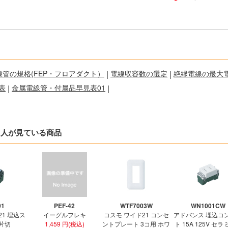
線管の規格(FEP・フロアダクト）
|
電線収容数の選定
|
絶縁電線の最大
表
|
金属電線管・付属品早見表01
|
た人が見ている商品
01
PEF-42
WTF7003W
WN1001CW
21 埋込ス
イーグルフレキ
コスモ ワイド21 コンセ
アドバンス 埋込コ
 片切
1,459 円(税込)
ントプレート 3コ用 ホワ
ト 15A 125V セ