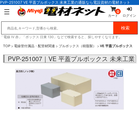
PVP-251007 VE 平蓋プルボックス 未来工業の通販なら電設資材の電材ネット
0
カート
ログイン
「電線 IV 赤」「ボックス 日東 130」などで検索すると、探しやすくなります。
TOP
>
電線管付属品・配管材関連
>
プルボックス（樹脂製）
>
VE 平蓋プルボックス
PVP-251007｜VE 平蓋プルボックス 未来工業