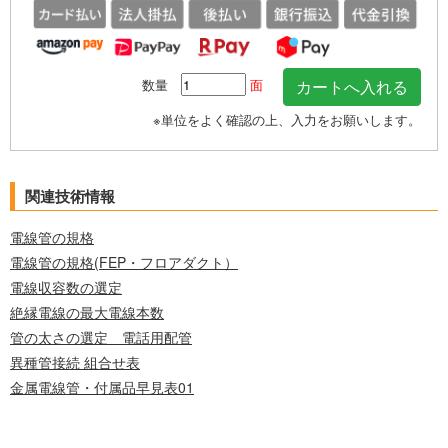
数量
面
※単位をよく確認の上、入力をお願いします。
関連技術情報
電線管の規格
電線管の規格(FEP・フロアダクト）
電線収容数の選定
絶縁電線の最大電線本数
管の太さの選定 電話用配管
異種管接続 組合せ表
金属電線管・付属品早見表01