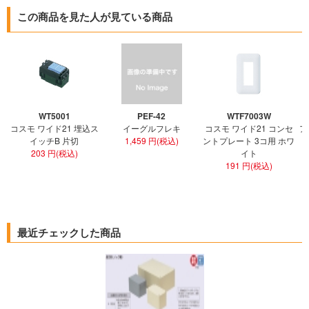
この商品を見た人が見ている商品
WT5001
PEF-42
WTF7003W
コスモ ワイド21 埋込ス
イーグルフレキ
コスモ ワイド21 コンセ
ア
イッチB 片切
1,459 円(税込)
ントプレート 3コ用 ホワ
ト
203 円(税込)
イト
191 円(税込)
最近チェックした商品