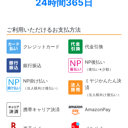
24時間365日
ご利用いただけるお支払方法
クレジットカード
代金引換
NP後払い
銀行振込
（後払い※少額）
ミヤジかんたん決
NP掛け払い
済
（法人様向け後払い）
（法人様向け後払い）
携帯キャリア決済
AmazonPay