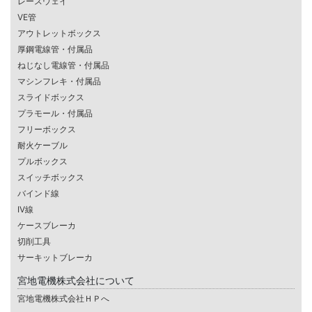
レースウェイ
VE管
アウトレットボックス
厚鋼電線管・付属品
ねじなし電線管・付属品
マシンフレキ・付属品
スライドボックス
プラモール・付属品
フリーボックス
耐火ケーブル
プルボックス
スイッチボックス
バインド線
IV線
ケースブレーカ
切削工具
サーキットブレーカ
宮地電機株式会社について
宮地電機株式会社ＨＰへ