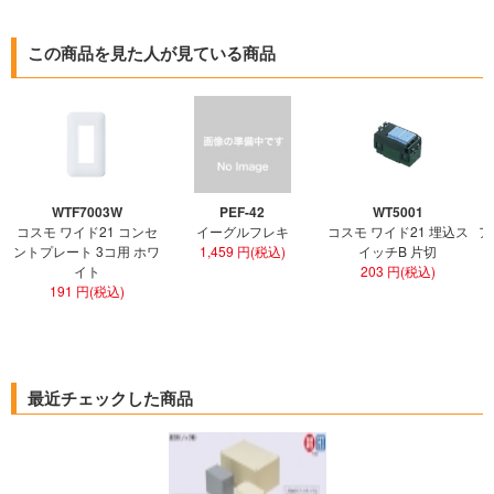
この商品を見た人が見ている商品
WTF7003W
PEF-42
WT5001
コスモ ワイド21 コンセ
イーグルフレキ
コスモ ワイド21 埋込ス
ア
ントプレート 3コ用 ホワ
1,459 円(税込)
イッチB 片切
イト
203 円(税込)
191 円(税込)
最近チェックした商品