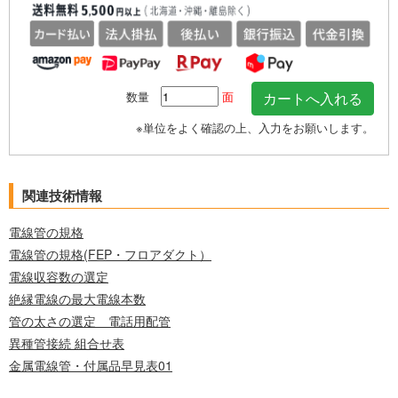
数量
面
※単位をよく確認の上、入力をお願いします。
関連技術情報
電線管の規格
電線管の規格(FEP・フロアダクト）
電線収容数の選定
絶縁電線の最大電線本数
管の太さの選定 電話用配管
異種管接続 組合せ表
金属電線管・付属品早見表01