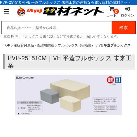
PVP-251510M VE 平蓋プルボックス 未来工業の通販なら電設資材の電材ネット
0
カート
ログイン
「電線 IV 赤」「ボックス 日東 130」などで検索すると、探しやすくなります。
TOP
>
電線管付属品・配管材関連
>
プルボックス（樹脂製）
>
VE 平蓋プルボックス
PVP-251510M｜VE 平蓋プルボックス 未来工
業