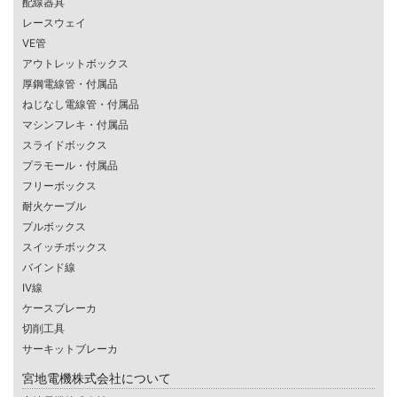
配線器具
レースウェイ
VE管
アウトレットボックス
厚鋼電線管・付属品
ねじなし電線管・付属品
マシンフレキ・付属品
スライドボックス
プラモール・付属品
フリーボックス
耐火ケーブル
プルボックス
スイッチボックス
バインド線
IV線
ケースブレーカ
切削工具
サーキットブレーカ
宮地電機株式会社について