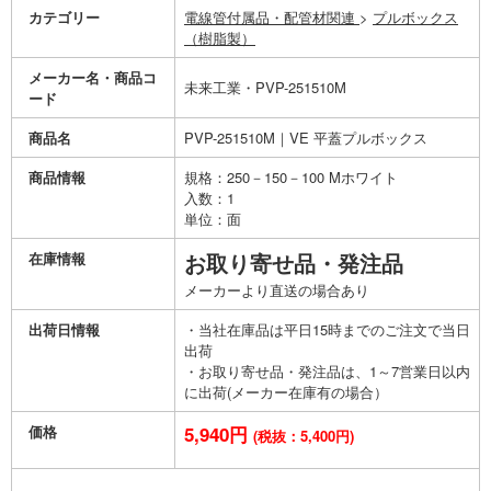
カテゴリー
電線管付属品・配管材関連
>
プルボックス
（樹脂製）
メーカー名・商品コ
未来工業・PVP-251510M
ード
商品名
PVP-251510M｜VE 平蓋プルボックス
商品情報
規格：250－150－100 Mホワイト
入数：1
単位：面
在庫情報
お取り寄せ品・発注品
メーカーより直送の場合あり
出荷日情報
・当社在庫品は平日15時までのご注文で当日
出荷
・お取り寄せ品・発注品は、1～7営業日以内
に出荷(メーカー在庫有の場合）
価格
5,940円
(税抜：5,400円)