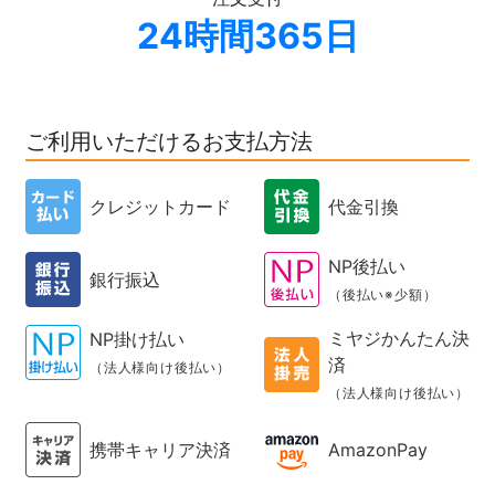
24時間365日
ご利用いただけるお支払方法
クレジットカード
代金引換
NP後払い
銀行振込
（後払い※少額）
ミヤジかんたん決
NP掛け払い
済
（法人様向け後払い）
（法人様向け後払い）
携帯キャリア決済
AmazonPay