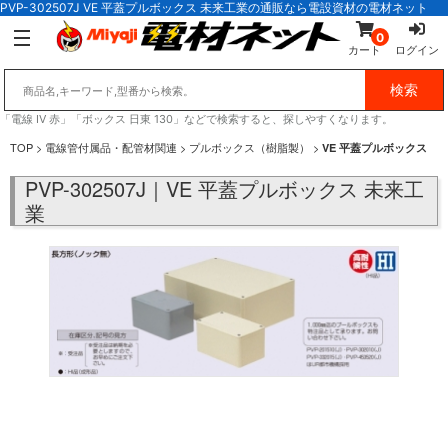
PVP-302507J VE 平蓋プルボックス 未来工業の通販なら電設資材の電材ネット
0
カート
ログイン
「電線 IV 赤」「ボックス 日東 130」などで検索すると、探しやすくなります。
TOP
>
電線管付属品・配管材関連
>
プルボックス（樹脂製）
>
VE 平蓋プルボックス
PVP-302507J｜VE 平蓋プルボックス 未来工
業