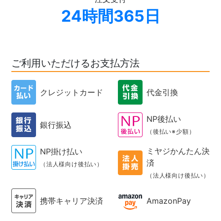
24時間365日
ご利用いただけるお支払方法
クレジットカード
代金引換
NP後払い
銀行振込
（後払い※少額）
ミヤジかんたん決
NP掛け払い
済
（法人様向け後払い）
（法人様向け後払い）
携帯キャリア決済
AmazonPay