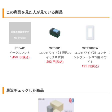
この商品を見た人が見ている商品
PEF-42
WT5001
WTF7003W
イーグルフレキ
コスモ ワイド21 埋込ス
コスモ ワイド21 コンセ
ア
1,459 円(税込)
イッチB 片切
ントプレート 3コ用 ホワ
ト
203 円(税込)
イト
191 円(税込)
最近チェックした商品