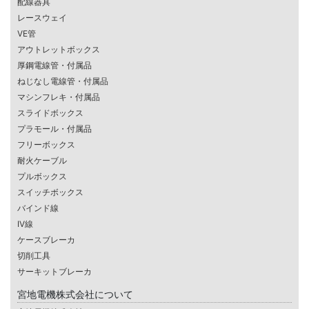
配線器具
レースウェイ
VE管
アウトレットボックス
厚鋼電線管・付属品
ねじなし電線管・付属品
マシンフレキ・付属品
スライドボックス
プラモール・付属品
フリーボックス
耐火ケーブル
プルボックス
スイッチボックス
バインド線
IV線
ケースブレーカ
切削工具
サーキットブレーカ
宮地電機株式会社について