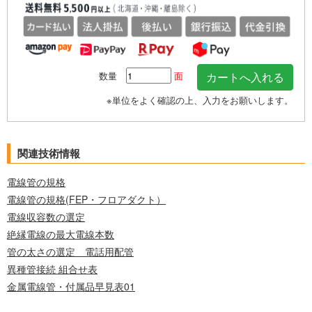
数量
面
※単位をよく確認の上、入力をお願いします。
関連技術情報
電線管の規格
電線管の規格(FEP・フロアダクト）
電線収容数の選定
絶縁電線の最大電線本数
管の太さの選定 電話用配管
異種管接続 組合せ表
金属電線管・付属品早見表01