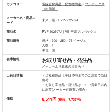
カテゴリー
電線管付属品・配管材関連
>
プルボックス
（樹脂製）
メーカー名・商品コ
未来工業・PVP-302507J
ード
商品名
PVP-302507J｜VE 平蓋プルボックス
商品情報
規格：300－250－75 ベージュ
入数：1
単位：面
在庫情報
お取り寄せ品・発注品
メーカーより直送の場合あり
出荷日情報
・当社在庫品は平日15時までのご注文で当日
出荷
・お取り寄せ品・発注品は、1～7営業日以内
に出荷(メーカー在庫有の場合）
価格
8,511円
(税抜：7,737円)