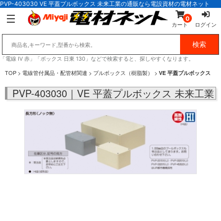
PVP-403030 VE 平蓋プルボックス 未来工業の通販なら電設資材の電材ネット
0
カート
ログイン
「電線 IV 赤」「ボックス 日東 130」などで検索すると、探しやすくなります。
TOP
>
電線管付属品・配管材関連
>
プルボックス（樹脂製）
>
VE 平蓋プルボックス
PVP-403030｜VE 平蓋プルボックス 未来工業