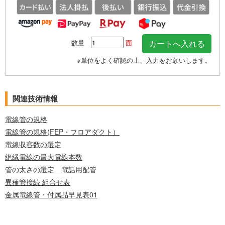
数量
面
※単位をよく確認の上、入力をお願いします。
関連技術情報
電線管の規格
電線管の規格(FEP・フロアダクト）
電線収容数の選定
絶縁電線の最大電線本数
管の太さの選定 電話用配管
異種管接続 組合せ表
金属電線管・付属品早見表01