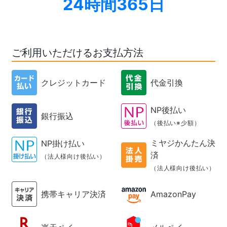
24時間365日
ご利用いただけるお支払方法
クレジットカード
代金引換
NP後払い
銀行振込
（後払い※少額）
ミヤジかんたん決
NP掛け払い
済
（法人様向け後払い）
（法人様向け後払い）
携帯キャリア決済
AmazonPay