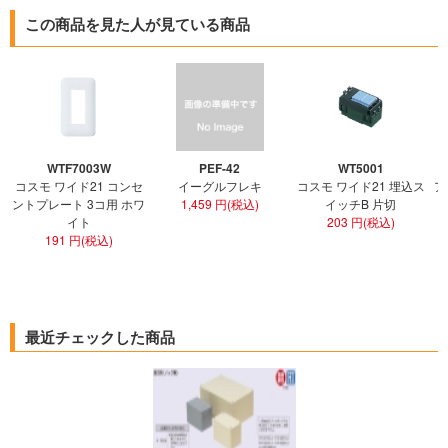
この商品を見た人が見ている商品
WTF7003W
PEF-42
WT5001
コスモ ワイド21 コンセ
イーグルフレキ
コスモ ワイド21 埋込ス
ア
ントプレート 3コ用 ホワ
1,459 円(税込)
イッチB 片切
イト
203 円(税込)
191 円(税込)
最近チェックした商品