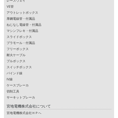
レースウェイ
VE管
アウトレットボックス
厚鋼電線管・付属品
ねじなし電線管・付属品
マシンフレキ・付属品
スライドボックス
プラモール・付属品
フリーボックス
耐火ケーブル
プルボックス
スイッチボックス
バインド線
IV線
ケースブレーカ
切削工具
サーキットブレーカ
宮地電機株式会社について
宮地電機株式会社ＨＰへ