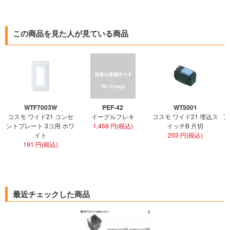
この商品を見た人が見ている商品
WTF7003W
PEF-42
WT5001
コスモ ワイド21 コンセ
イーグルフレキ
コスモ ワイド21 埋込ス
ア
ントプレート 3コ用 ホワ
1,459 円(税込)
イッチB 片切
イト
203 円(税込)
191 円(税込)
最近チェックした商品