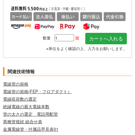
数量
面
※単位をよく確認の上、入力をお願いします。
関連技術情報
電線管の規格
電線管の規格(FEP・フロアダクト）
電線収容数の選定
絶縁電線の最大電線本数
管の太さの選定 電話用配管
異種管接続 組合せ表
金属電線管・付属品早見表01