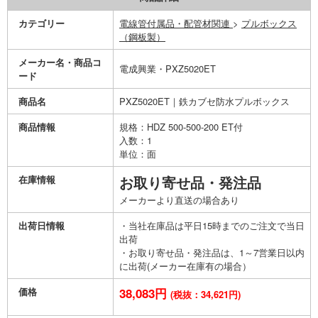
カテゴリー
電線管付属品・配管材関連
>
プルボックス
（鋼板製）
メーカー名・商品コ
電成興業・PXZ5020ET
ード
商品名
PXZ5020ET｜鉄カブセ防水プルボックス
商品情報
規格：HDZ 500-500-200 ET付
入数：1
単位：面
在庫情報
お取り寄せ品・発注品
メーカーより直送の場合あり
出荷日情報
・当社在庫品は平日15時までのご注文で当日
出荷
・お取り寄せ品・発注品は、1～7営業日以内
に出荷(メーカー在庫有の場合）
価格
38,083円
(税抜：34,621円)