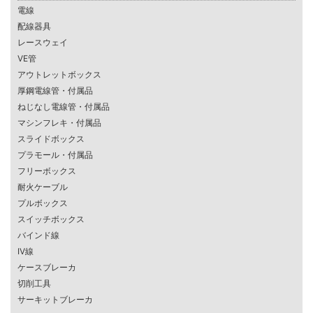
電線
配線器具
レースウェイ
VE管
アウトレットボックス
厚鋼電線管・付属品
ねじなし電線管・付属品
マシンフレキ・付属品
スライドボックス
プラモール・付属品
フリーボックス
耐火ケーブル
プルボックス
スイッチボックス
バインド線
IV線
ケースブレーカ
切削工具
サーキットブレーカ