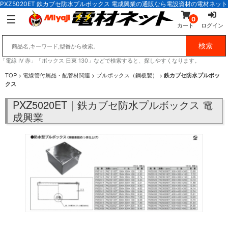
PXZ5020ET 鉄カブセ防水プルボックス 電成興業の通販なら電設資材の電材ネット
0
カート
ログイン
「電線 IV 赤」「ボックス 日東 130」などで検索すると、探しやすくなります。
TOP
>
電線管付属品・配管材関連
>
プルボックス（鋼板製）
>
鉄カブセ防水プルボッ
クス
PXZ5020ET｜鉄カブセ防水プルボックス 電
成興業