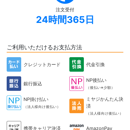
注文受付
24時間365日
ご利用いただけるお支払方法
クレジットカード
代金引換
NP後払い
銀行振込
（後払い※少額）
ミヤジかんたん決
NP掛け払い
済
（法人様向け後払い）
（法人様向け後払い）
携帯キャリア決済
AmazonPay