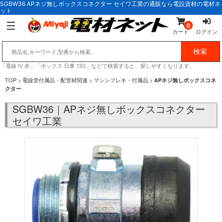
SGBW36 APネジ無しボックスコネクター セイワ工業の通販なら電設資材の電材ネ
ット
0
カート
ログイン
「電線 IV 赤」「ボックス 日東 130」などで検索すると、探しやすくなります。
TOP
>
電線管付属品・配管材関連
>
マシンフレキ・付属品
>
APネジ無しボックスコネ
クター
SGBW36｜APネジ無しボックスコネクター
セイワ工業