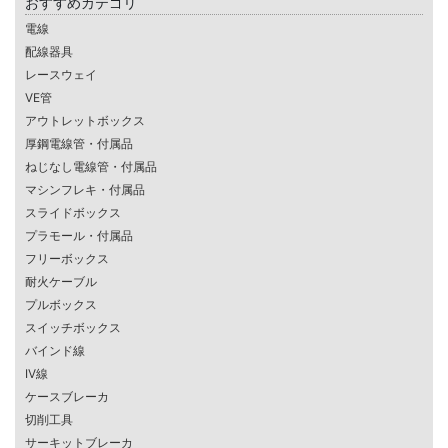
おすすめカテゴリ
電線
配線器具
レースウェイ
VE管
アウトレットボックス
厚鋼電線管・付属品
ねじなし電線管・付属品
マシンフレキ・付属品
スライドボックス
プラモール・付属品
フリーボックス
耐火ケーブル
プルボックス
スイッチボックス
バインド線
IV線
ケースブレーカ
切削工具
サーキットブレーカ