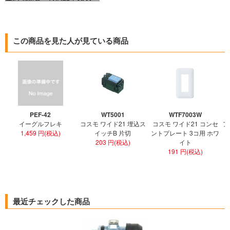
この商品を見た人が見ている商品
PEF-42
WT5001
WTF7003W
イーグルフレキ
コスモ ワイド21 埋込ス
コスモ ワイド21 コンセ
ア
1,459 円(税込)
イッチB 片切
ントプレート 3コ用 ホワ
ト
203 円(税込)
イト
191 円(税込)
最近チェックした商品