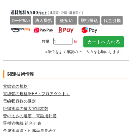
数量
個
※単位をよく確認の上、入力をお願いします。
関連技術情報
電線管の規格
電線管の規格(FEP・フロアダクト）
電線収容数の選定
絶縁電線の最大電線本数
管の太さの選定 電話用配管
異種管接続 組合せ表
金属電線管・付属品早見表01