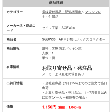
商品詳細
カテゴリー
電線管付属品・配管材関連
>
マシンフレ
キ・付属品
メーカー名・商品コ
セイワ工業・SGBW36
ード
商品名
SGBW36｜APネジ無しボックスコネクター
商品情報
規格：G36 防水パッキン式
入数：1
単位：個
在庫情報
お取り寄せ品・発注品
メーカーより直送の場合あり
出荷日情報
・当社在庫品は平日15時までのご注文で当日
出荷
・お取り寄せ品・発注品は、1～7営業日以内
に出荷(メーカー在庫有の場合）
価格
1,150円
(税抜：1,045円)