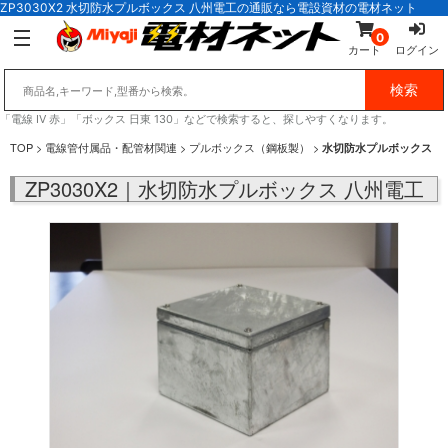
ZP3030X2 水切防水プルボックス 八州電工の通販なら電設資材の電材ネット
0
カート
ログイン
「電線 IV 赤」「ボックス 日東 130」などで検索すると、探しやすくなります。
TOP
>
電線管付属品・配管材関連
>
プルボックス（鋼板製）
>
水切防水プルボックス
ZP3030X2｜水切防水プルボックス 八州電工