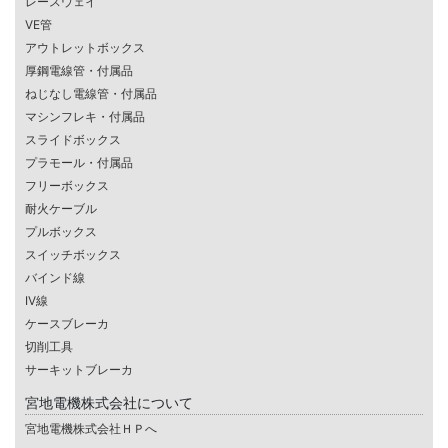
レースウェイ
VE管
アウトレットボックス
厚鋼電線管・付属品
ねじなし電線管・付属品
マシンフレキ・付属品
スライドボックス
プラモール・付属品
フリーボックス
耐火ケーブル
プルボックス
スイッチボックス
バインド線
IV線
ケースブレーカ
切削工具
サーキットブレーカ
宮地電機株式会社について
宮地電機株式会社ＨＰへ