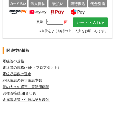
数量
面
※単位をよく確認の上、入力をお願いします。
関連技術情報
電線管の規格
電線管の規格(FEP・フロアダクト）
電線収容数の選定
絶縁電線の最大電線本数
管の太さの選定 電話用配管
異種管接続 組合せ表
金属電線管・付属品早見表01