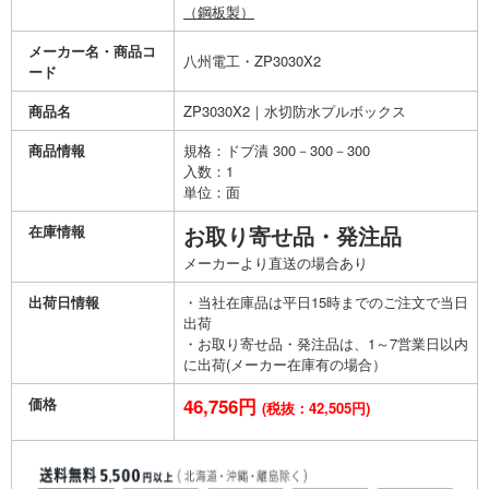
（鋼板製）
メーカー名・商品コ
八州電工・ZP3030X2
ード
商品名
ZP3030X2｜水切防水プルボックス
商品情報
規格：ドブ漬 300－300－300
入数：1
単位：面
在庫情報
お取り寄せ品・発注品
メーカーより直送の場合あり
出荷日情報
・当社在庫品は平日15時までのご注文で当日
出荷
・お取り寄せ品・発注品は、1～7営業日以内
に出荷(メーカー在庫有の場合）
価格
46,756円
(税抜：42,505円)