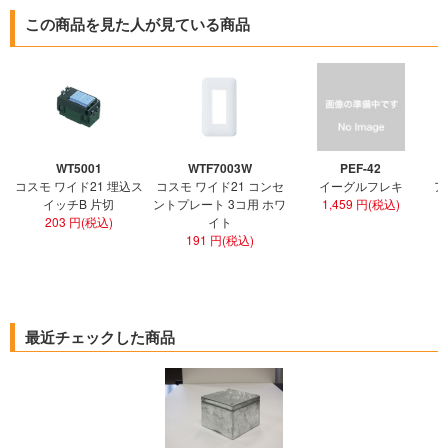
この商品を見た人が見ている商品
WT5001
WTF7003W
PEF-42
コスモ ワイド21 埋込ス
コスモ ワイド21 コンセ
イーグルフレキ
ア
イッチB 片切
ントプレート 3コ用 ホワ
1,459 円(税込)
203 円(税込)
イト
191 円(税込)
最近チェックした商品