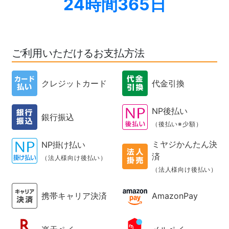
24時間365日
ご利用いただけるお支払方法
クレジットカード
代金引換
NP後払い
銀行振込
（後払い※少額）
ミヤジかんたん決
NP掛け払い
済
（法人様向け後払い）
（法人様向け後払い）
携帯キャリア決済
AmazonPay