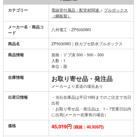
カテゴリー
電線管付属品・配管材関連
>
プルボックス
（鋼板製）
メーカー名・商品コ
八州電工・ZP5030W3
ード
商品名
ZP5030W3｜鉄カブセ防水プルボックス
商品情報
規格：ドブ漬 500－500－300
入数：1
単位：面
在庫情報
お取り寄せ品・発注品
メーカーより直送の場合あり
出荷日情報
・当社在庫品は平日15時までのご注文で当日
出荷
・お取り寄せ品・発注品は、1～7営業日以内
に出荷(メーカー在庫有の場合）
価格
45,019円
(税抜：40,926円)