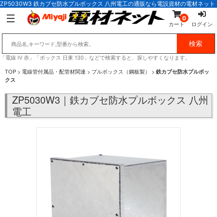
ZP5030W3 鉄カブセ防水プルボックス 八州電工の通販なら電設資材の電材ネット
0
カート
ログイン
「電線 IV 赤」「ボックス 日東 130」などで検索すると、探しやすくなります。
TOP
>
電線管付属品・配管材関連
>
プルボックス（鋼板製）
>
鉄カブセ防水プルボッ
クス
ZP5030W3｜鉄カブセ防水プルボックス 八州
電工