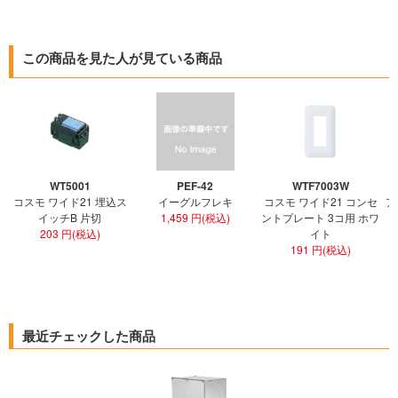
この商品を見た人が見ている商品
WT5001
PEF-42
WTF7003W
コスモ ワイド21 埋込ス
イーグルフレキ
コスモ ワイド21 コンセ
ア
イッチB 片切
1,459 円(税込)
ントプレート 3コ用 ホワ
ト
203 円(税込)
イト
191 円(税込)
最近チェックした商品