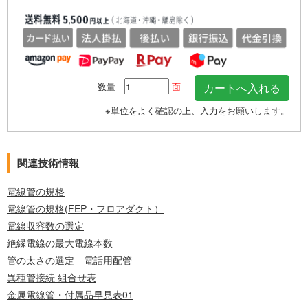
数量
面
※単位をよく確認の上、入力をお願いします。
関連技術情報
電線管の規格
電線管の規格(FEP・フロアダクト）
電線収容数の選定
絶縁電線の最大電線本数
管の太さの選定 電話用配管
異種管接続 組合せ表
金属電線管・付属品早見表01