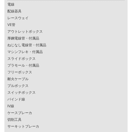
電線
配線器具
レースウェイ
VE管
アウトレットボックス
厚鋼電線管・付属品
ねじなし電線管・付属品
マシンフレキ・付属品
スライドボックス
プラモール・付属品
フリーボックス
耐火ケーブル
プルボックス
スイッチボックス
バインド線
IV線
ケースブレーカ
切削工具
サーキットブレーカ