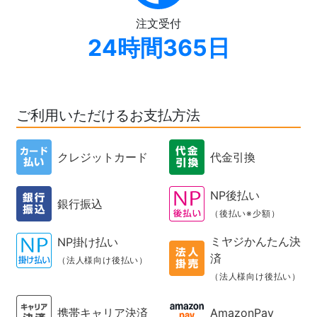
注文受付
24時間365日
ご利用いただけるお支払方法
クレジットカード
代金引換
NP後払い
銀行振込
（後払い※少額）
ミヤジかんたん決
NP掛け払い
済
（法人様向け後払い）
（法人様向け後払い）
携帯キャリア決済
AmazonPay