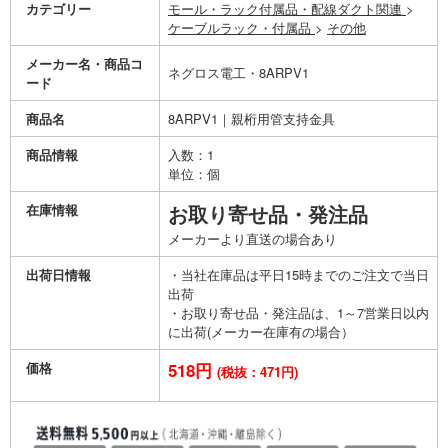
カテゴリー
モール・ラック付属品・配線ダクト関連
>
ケーブルラック・付属品
>
その他
メーカー名・商品コ
ネグロス電工・8ARPV1
ード
商品名
8ARPV1｜親桁用管支持金具
商品情報
入数：1
単位：個
在庫情報
お取り寄せ品・発注品
メーカーより直送の場合あり
出荷日情報
・当社在庫品は平日15時までのご注文で当日
出荷
・お取り寄せ品・発注品は、1～7営業日以内
に出荷(メーカー在庫有の場合）
価格
518円
(税抜：471円)