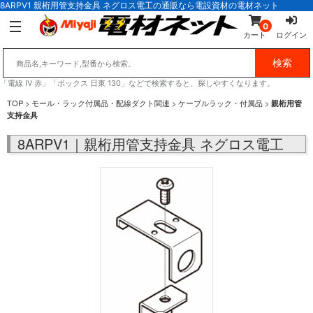
8ARPV1 親桁用管支持金具 ネグロス電工の通販なら電設資材の電材ネット
0
カート
ログイン
「電線 IV 赤」「ボックス 日東 130」などで検索すると、探しやすくなります。
TOP
>
モール・ラック付属品・配線ダクト関連
>
ケーブルラック・付属品
>
親桁用管
支持金具
8ARPV1｜親桁用管支持金具 ネグロス電工