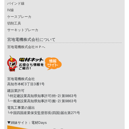
バインド線
IV線
ケースブレーカ
切削工具
サーキットブレーカ
宮地電機株式会社について
宮地電機株式会社ＨＰへ
宮地電機株式会社
高知市本町3丁目3番1号
建設業許可
└特定建設業高知県知事許可(特-2) 第9863号
└一般建設業高知県知事許可(般-2) 第9863号
電気工事業の届出
└中国四国産業保安監督部長(四国)届出第271号
▼姉妹サイト：電材Days