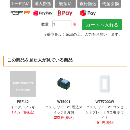
数量
個
※単位をよく確認の上、入力をお願いします。
この商品を見た人が見ている商品
PEF-42
WT5001
WTF7003W
イーグルフレキ
コスモ ワイド21 埋込ス
コスモ ワイド21 コンセ
ア
1,459 円(税込)
イッチB 片切
ントプレート 3コ用 ホワ
ト
203 円(税込)
イト
191 円(税込)