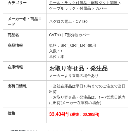
カテゴリー
モール・ラック付属品・配線ダクト関連
>
ケーブルラック・付属品
>
カバー
メーカー名・商品コ
ネグロス電工・CVT80
ード
商品名
CVT80｜T形分岐カバー
商品情報
規格：SRT_QRT_LRT-80用
入数：1
単位：本
在庫情報
お取り寄せ品・発注品
メーカーより直送の場合あり
出荷日情報
・当社在庫品は平日15時までのご注文で当日
出荷
・お取り寄せ品・発注品は、1～7営業日以内
に出荷(メーカー在庫有の場合）
価格
33,434円
(税抜：30,395円)