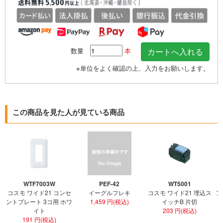
数量
本
※単位をよく確認の上、入力をお願いします。
この商品を見た人が見ている商品
WTF7003W
PEF-42
WT5001
コスモ ワイド21 コンセ
イーグルフレキ
コスモ ワイド21 埋込ス
ア
ントプレート 3コ用 ホワ
1,459 円(税込)
イッチB 片切
イト
203 円(税込)
191 円(税込)