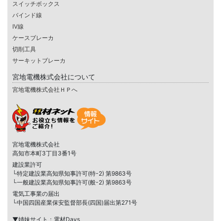
スイッチボックス
バインド線
IV線
ケースブレーカ
切削工具
サーキットブレーカ
宮地電機株式会社について
宮地電機株式会社ＨＰへ
宮地電機株式会社
高知市本町3丁目3番1号
建設業許可
└特定建設業高知県知事許可(特-2) 第9863号
└一般建設業高知県知事許可(般-2) 第9863号
電気工事業の届出
└中国四国産業保安監督部長(四国)届出第271号
▼姉妹サイト：電材Days