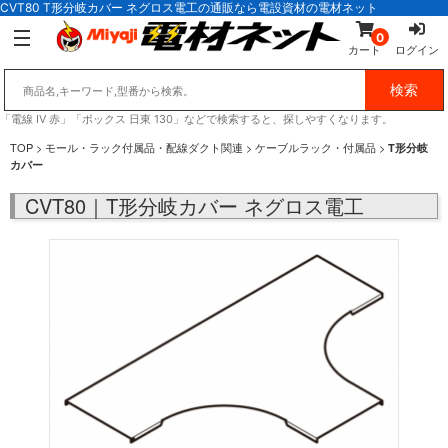
CVT80 T形分岐カバー ネグロス電工の通販なら電設資材の電材ネット
0
カート
ログイン
「電線 IV 赤」「ボックス 日東 130」などで検索すると、探しやすくなります。
TOP
>
モール・ラック付属品・配線ダクト関連
>
ケーブルラック・付属品
>
T形分岐
カバー
CVT80｜T形分岐カバー ネグロス電工