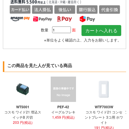
数量
面
※単位をよく確認の上、入力をお願いします。
この商品を見た人が見ている商品
WT5001
PEF-42
WTF7003W
コスモ ワイド21 埋込ス
イーグルフレキ
コスモ ワイド21 コンセ
ア
イッチB 片切
1,459 円(税込)
ントプレート 3コ用 ホワ
ト
203 円(税込)
イト
191 円(税込)