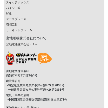
スイッチボックス
バインド線
IV線
ケースブレーカ
切削工具
サーキットブレーカ
宮地電機株式会社について
宮地電機株式会社ＨＰへ
宮地電機株式会社
高知市本町3丁目3番1号
建設業許可
└特定建設業高知県知事許可(特-2) 第9863号
└一般建設業高知県知事許可(般-2) 第9863号
電気工事業の届出
└中国四国産業保安監督部長(四国)届出第271号
▼姉妹サイト：電材Days