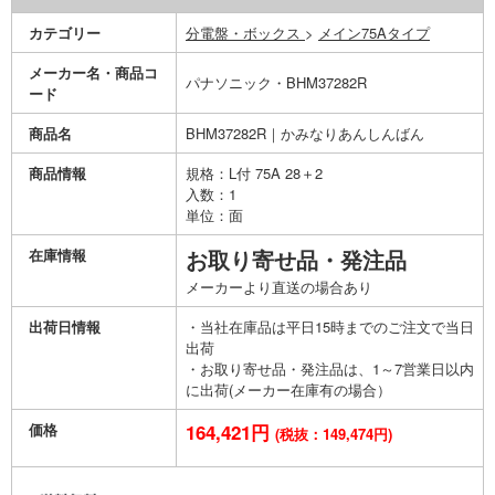
カテゴリー
分電盤・ボックス
>
メイン75Aタイプ
メーカー名・商品コ
パナソニック・BHM37282R
ード
商品名
BHM37282R｜かみなりあんしんばん
商品情報
規格：L付 75A 28＋2
入数：1
単位：面
在庫情報
お取り寄せ品・発注品
メーカーより直送の場合あり
出荷日情報
・当社在庫品は平日15時までのご注文で当日
出荷
・お取り寄せ品・発注品は、1～7営業日以内
に出荷(メーカー在庫有の場合）
価格
164,421円
(税抜：149,474円)