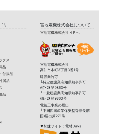
ゴリ
宮地電機株式会社について
宮地電機株式会社ＨＰへ
ックス
宮地電機株式会社
属品
高知市本町3丁目3番1号
・付属品
建設業許可
付属品
└特定建設業高知県知事許可
ス
(特-2) 第9863号
└一般建設業高知県知事許可
属品
(般-2) 第9863号
電気工事業の届出
└中国四国産業保安監督部長(四
国)届出第271号
ス
▼姉妹サイト：電材Days