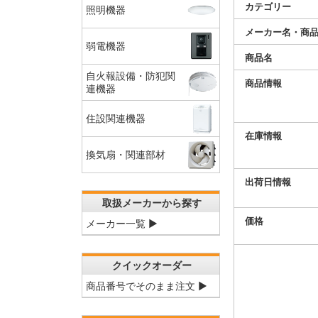
カテゴリー
照明機器
メーカー名・商
弱電機器
商品名
自火報設備・防犯関
商品情報
連機器
住設関連機器
在庫情報
換気扇・関連部材
出荷日情報
取扱メーカーから探す
価格
メーカー一覧 ▶
クイックオーダー
商品番号でそのまま注文 ▶