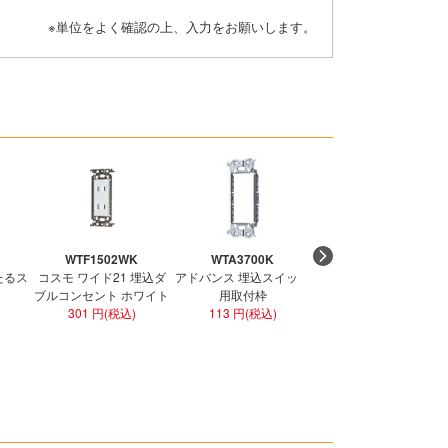
※単位をよく確認の上、入力をお願いします。
WTF1502WK
WTA3700K
WN1001CW
たるス
コスモ ワイド21 埋込ダ
アドバンス 埋込スイッチ
アドバンス 埋込コンセ
ブルコンセント ホワイト
用取付枠
ト 15A 125V セラミッ
301 円(税込)
113 円(税込)
ホワイト
151 円(税込)