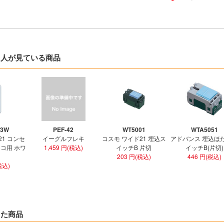
た人が見ている商品
03W
PEF-42
WT5001
WTA5051
21 コンセ
イーグルフレキ
コスモ ワイド21 埋込ス
アドバンス 埋込ほ
3コ用 ホワ
1,459 円(税込)
イッチB 片切
イッチB(片切)
203 円(税込)
446 円(税込)
税込)
した商品