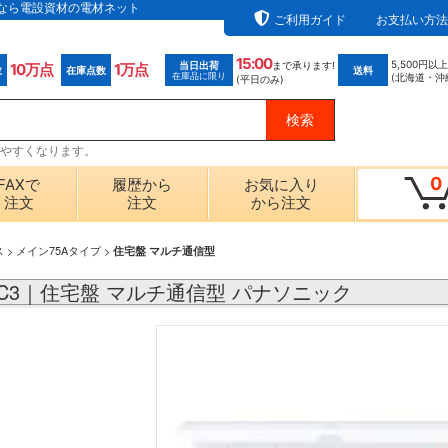
通販なら電設資材の電材ネット
ご利用ガイド
お支払い方法
15:00
5,500円以
当日出荷
まで承ります!
10万点
1万点
数
在庫点数
送料
在庫品に限り
(北海道・沖
(平日のみ)
探しやすくなります。
0
FAXで
履歴から
お気に入り
注文
注文
から注文
ス
>
メイン75Aタイプ
>
住宅盤 マルチ通信型
02C3｜住宅盤 マルチ通信型 パナソニック