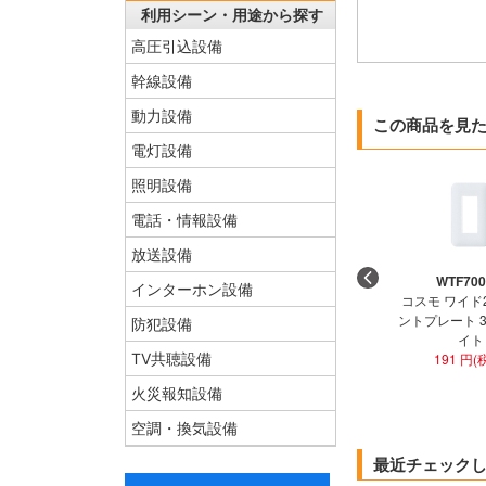
利用シーン・用途から探す
高圧引込設備
幹線設備
動力設備
この商品を見
電灯設備
照明設備
電話・情報設備
放送設備
WTF70
インターホン設備
コスモ ワイド
ントプレート 
防犯設備
イト
TV共聴設備
191 円(
火災報知設備
空調・換気設備
最近チェック