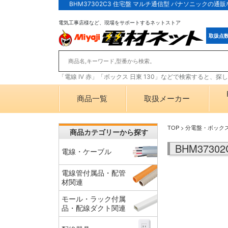
BHM37302C3 住宅盤 マルチ通信型 パナソニックの
電気工事店様など、現場をサポートするネットストア
取扱点
「電線 IV 赤」「ボックス 日東 130」などで検索すると、
商品一覧
取扱メーカー
TOP
>
分電盤・ボック
商品カテゴリーから探す
BHM373
電線・ケーブル
電線管付属品・配管
材関連
モール・ラック付属
品・配線ダクト関連