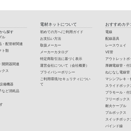
電材ネットについて
おすすめカテ
から探す
初めての方へ/ご利用ガイド
電線
ブル
お支払い方法
配線器具
品・配管材関連
取扱メーカー
レースウェイ
クト類
メーカーカタログ
VE管
特定商取引法に基づく表示
アウトレットボ
・開閉器関連
運営会社について（会社概要）
厚鋼電線管・付
ックス
プライバシーポリシー
ねじなし電線管
ご利用環境/セキュリティについ
マシンフレキ・
/設備機器
て
スライドボック
子など消耗品
プラモール・付
フリーボックス
す
耐火ケーブル
プルボックス
スイッチボック
バインド線