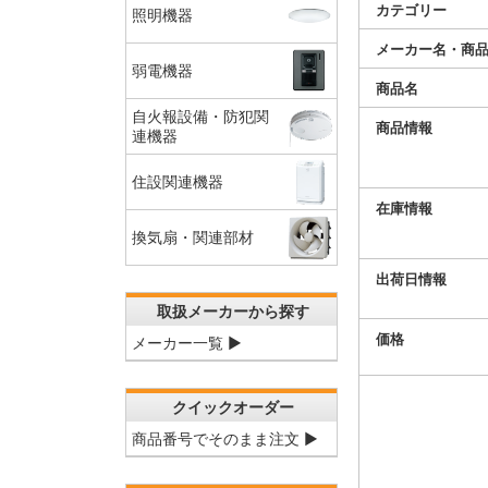
カテゴリー
照明機器
メーカー名・商
弱電機器
商品名
自火報設備・防犯関
商品情報
連機器
住設関連機器
在庫情報
換気扇・関連部材
出荷日情報
取扱メーカーから探す
価格
メーカー一覧 ▶
クイックオーダー
商品番号でそのまま注文 ▶