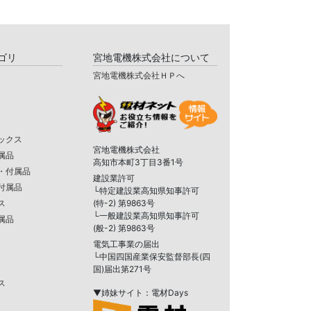
ゴリ
宮地電機株式会社について
宮地電機株式会社ＨＰへ
ックス
宮地電機株式会社
属品
高知市本町3丁目3番1号
・付属品
建設業許可
付属品
└特定建設業高知県知事許可
ス
(特-2) 第9863号
└一般建設業高知県知事許可
属品
(般-2) 第9863号
電気工事業の届出
└中国四国産業保安監督部長(四
国)届出第271号
ス
▼姉妹サイト：電材Days