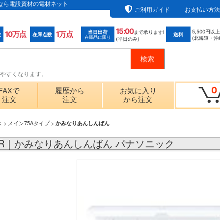
販なら電設資材の電材ネット
ご利用ガイド
お支払い方法
15:00
5,500円以
当日出荷
まで承ります!
10万点
1万点
数
在庫点数
送料
在庫品に限り
(北海道・沖
(平日のみ)
探しやすくなります。
0
FAXで
履歴から
お気に入り
注文
注文
から注文
ス
>
メイン75Aタイプ
>
かみなりあんしんばん
02R｜かみなりあんしんばん パナソニック