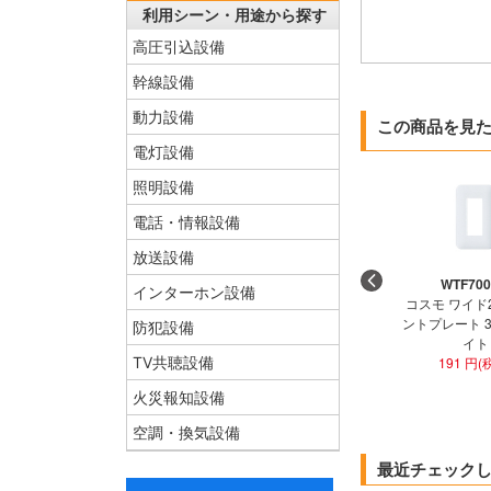
利用シーン・用途から探す
高圧引込設備
幹線設備
動力設備
この商品を見
電灯設備
照明設備
電話・情報設備
放送設備
WTF70
インターホン設備
コスモ ワイド
ントプレート 
防犯設備
イト
TV共聴設備
191 円(
火災報知設備
空調・換気設備
最近チェック