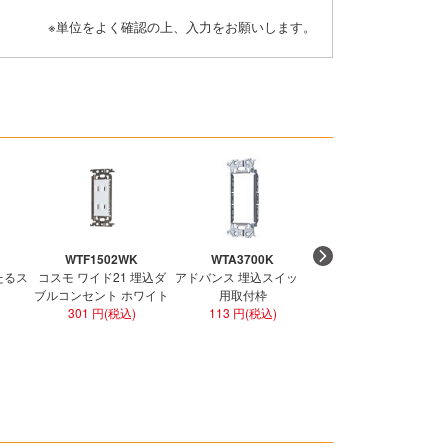
※単位をよく確認の上、入力をお願いします。
WTF1502WK
WTA3700K
WN1001CW
たるス
コスモ ワイド21 埋込ダ
アドバンス 埋込スイッチ
アドバンス 埋込コンセ
ブルコンセント ホワイト
用取付枠
ト 15A 125V セラミッ
301 円(税込)
113 円(税込)
ホワイト
151 円(税込)