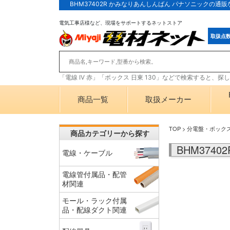
BHM37402R かみなりあんしんばん パナソニックの通
電気工事店様など、現場をサポートするネットストア
取扱点
「電線 IV 赤」「ボックス 日東 130」などで検索すると、
商品一覧
取扱メーカー
TOP
>
分電盤・ボック
商品カテゴリーから探す
BHM374
電線・ケーブル
電線管付属品・配管
材関連
モール・ラック付属
品・配線ダクト関連