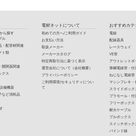
電材ネットについて
おすすめカテ
から探す
初めての方へ/ご利用ガイド
電線
ブル
お支払い方法
配線器具
品・配管材関連
取扱メーカー
レースウェイ
クト類
メーカーカタログ
VE管
特定商取引法に基づく表示
アウトレットボ
・開閉器関連
運営会社について（会社概要）
厚鋼電線管・付
ックス
プライバシーポリシー
ねじなし電線管
ご利用環境/セキュリティについ
マシンフレキ・
/設備機器
て
スライドボック
子など消耗品
プラモール・付
フリーボックス
す
耐火ケーブル
プルボックス
スイッチボック
バインド線