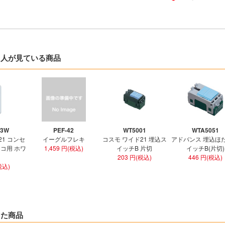
た人が見ている商品
03W
PEF-42
WT5001
WTA5051
21 コンセ
イーグルフレキ
コスモ ワイド21 埋込ス
アドバンス 埋込ほ
3コ用 ホワ
1,459 円(税込)
イッチB 片切
イッチB(片切)
203 円(税込)
446 円(税込)
税込)
した商品