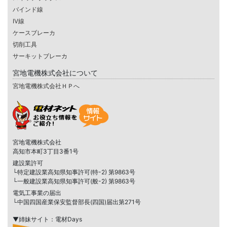
バインド線
IV線
ケースブレーカ
切削工具
サーキットブレーカ
宮地電機株式会社について
宮地電機株式会社ＨＰへ
宮地電機株式会社
高知市本町3丁目3番1号
建設業許可
└特定建設業高知県知事許可(特-2) 第9863号
└一般建設業高知県知事許可(般-2) 第9863号
電気工事業の届出
└中国四国産業保安監督部長(四国)届出第271号
▼姉妹サイト：電材Days