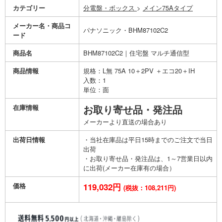
カテゴリー
分電盤・ボックス
>
メイン75Aタイプ
メーカー名・商品コ
パナソニック・BHM87102C2
ード
商品名
BHM87102C2｜住宅盤 マルチ通信型
商品情報
規格：L無 75A 10＋2PV ＋エコ20＋IH
入数：1
単位：面
在庫情報
お取り寄せ品・発注品
メーカーより直送の場合あり
出荷日情報
・当社在庫品は平日15時までのご注文で当日
出荷
・お取り寄せ品・発注品は、1～7営業日以内
に出荷(メーカー在庫有の場合）
価格
119,032円
(税抜：108,211円)