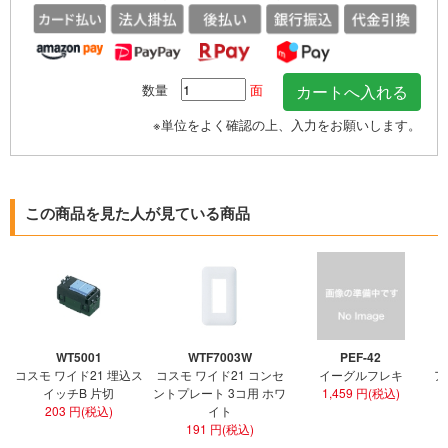
数量
面
※単位をよく確認の上、入力をお願いします。
この商品を見た人が見ている商品
WT5001
WTF7003W
PEF-42
コスモ ワイド21 埋込ス
コスモ ワイド21 コンセ
イーグルフレキ
ア
イッチB 片切
ントプレート 3コ用 ホワ
1,459 円(税込)
203 円(税込)
イト
191 円(税込)