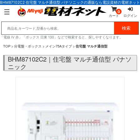
BHM87102C2 住宅盤 マルチ通信型 パナソニックの通販なら電設資材の電材ネット
0
カート
ログイン
「電線 IV 赤」「ボックス 日東 130」などで検索すると、探しやすくなります。
TOP
>
分電盤・ボックス
>
メイン75Aタイプ
>
住宅盤 マルチ通信型
BHM87102C2｜住宅盤 マルチ通信型 パナソ
ニック