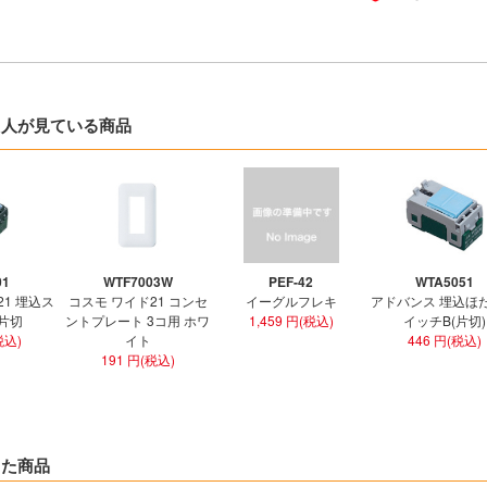
た人が見ている商品
01
WTF7003W
PEF-42
WTA5051
21 埋込ス
コスモ ワイド21 コンセ
イーグルフレキ
アドバンス 埋込ほ
 片切
ントプレート 3コ用 ホワ
1,459 円(税込)
イッチB(片切)
税込)
イト
446 円(税込)
191 円(税込)
した商品