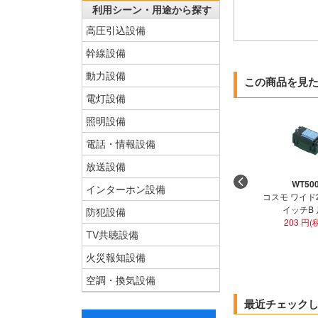
利用シーン・用途から探す
高圧引込設備
幹線設備
動力設備
この商品を見
電灯設備
照明設備
電話・情報設備
放送設備
WT50
インターホン設備
コスモ ワイド
イッチB
防犯設備
203 円(
TV共聴設備
火災報知設備
空調・換気設備
最近チェック