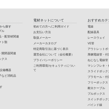
電材ネットについて
おすすめカテ
から探す
初めての方へ/ご利用ガイド
電線
ブル
お支払い方法
配線器具
品・配管材関連
取扱メーカー
レースウェイ
クト類
メーカーカタログ
VE管
特定商取引法に基づく表示
アウトレットボ
・開閉器関連
運営会社について（会社概要）
厚鋼電線管・付
ックス
プライバシーポリシー
ねじなし電線管
ご利用環境/セキュリティについ
マシンフレキ・
/設備機器
て
スライドボック
子など消耗品
プラモール・付
フリーボックス
す
耐火ケーブル
プルボックス
スイッチボック
バインド線