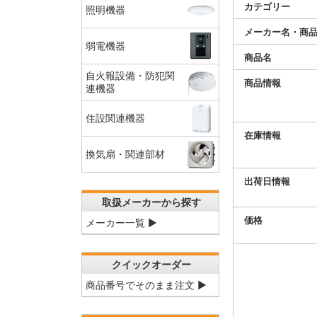
カテゴリー
照明機器
メーカー名・商
弱電機器
商品名
自火報設備・防犯関
商品情報
連機器
住設関連機器
在庫情報
換気扇・関連部材
出荷日情報
取扱メーカーから探す
価格
メーカー一覧 ▶
クイックオーダー
商品番号でそのまま注文 ▶