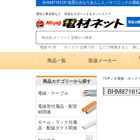
BHM87161ZR 地震かみなりあんしん パナソニックの
電気工事店様など、現場をサポートするネットストア
取扱点
「電線 IV 赤」「ボックス 日東 130」などで検索すると、
商品一覧
取扱メーカー
TOP
>
分電盤・ボック
商品カテゴリーから探す
BHM871
電線・ケーブル
電線管付属品・配管
材関連
モール・ラック付属
品・配線ダクト関連