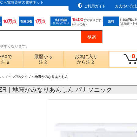
通販なら電設資材の電材ネット
ご利用ガイド
お支払い方法
15:00
5,500円以
当日出荷
まで承ります!
10万点
1万点
数
在庫点数
送料
在庫品に限り
(北海道・沖
(平日のみ)
探しやすくなります。
0
FAXで
履歴から
お気に入り
注文
注文
から注文
ス
>
メイン75Aタイプ
>
地震かみなりあんしん
61ZR｜地震かみなりあんしん パナソニック