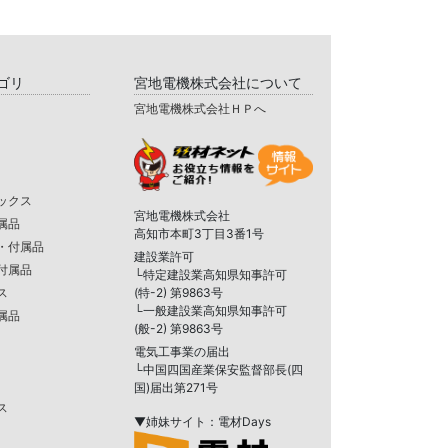
ゴリ
宮地電機株式会社について
宮地電機株式会社ＨＰへ
ックス
宮地電機株式会社
属品
高知市本町3丁目3番1号
・付属品
建設業許可
付属品
└特定建設業高知県知事許可
ス
(特-2) 第9863号
└一般建設業高知県知事許可
属品
(般-2) 第9863号
電気工事業の届出
└中国四国産業保安監督部長(四
国)届出第271号
ス
▼姉妹サイト：電材Days