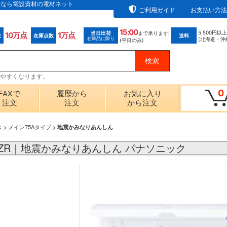
通販なら電設資材の電材ネット
ご利用ガイド
お支払い方法
15:00
5,500円以
当日出荷
まで承ります!
10万点
1万点
数
在庫点数
送料
在庫品に限り
(北海道・沖
(平日のみ)
探しやすくなります。
0
FAXで
履歴から
お気に入り
注文
注文
から注文
ス
>
メイン75Aタイプ
>
地震かみなりあんしん
61ZR｜地震かみなりあんしん パナソニック