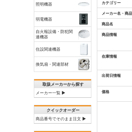
カテゴリー
照明機器
メーカー名・商
弱電機器
商品名
自火報設備・防犯関
商品情報
連機器
住設関連機器
在庫情報
換気扇・関連部材
出荷日情報
取扱メーカーから探す
価格
メーカー一覧 ▶
クイックオーダー
商品番号でそのまま注文 ▶