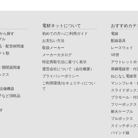
電材ネットについて
おすすめカテ
から探す
初めての方へ/ご利用ガイド
電線
ブル
お支払い方法
配線器具
品・配管材関連
取扱メーカー
レースウェイ
クト類
メーカーカタログ
VE管
特定商取引法に基づく表示
アウトレットボ
・開閉器関連
運営会社について（会社概要）
厚鋼電線管・付
ックス
プライバシーポリシー
ねじなし電線管
ご利用環境/セキュリティについ
マシンフレキ・
/設備機器
て
スライドボック
子など消耗品
プラモール・付
フリーボックス
す
耐火ケーブル
プルボックス
スイッチボック
バインド線