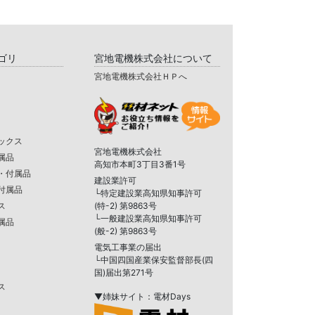
ゴリ
宮地電機株式会社について
宮地電機株式会社ＨＰへ
ックス
宮地電機株式会社
属品
高知市本町3丁目3番1号
・付属品
建設業許可
付属品
└特定建設業高知県知事許可
ス
(特-2) 第9863号
└一般建設業高知県知事許可
属品
(般-2) 第9863号
電気工事業の届出
└中国四国産業保安監督部長(四
国)届出第271号
ス
▼姉妹サイト：電材Days