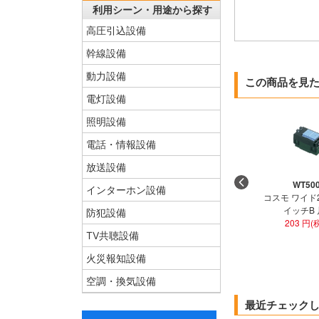
利用シーン・用途から探す
高圧引込設備
幹線設備
動力設備
この商品を見
電灯設備
照明設備
電話・情報設備
放送設備
WT50
インターホン設備
コスモ ワイド
イッチB
防犯設備
203 円(
TV共聴設備
火災報知設備
空調・換気設備
最近チェック