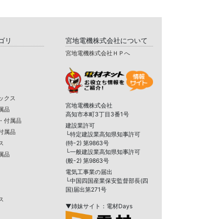
ゴリ
宮地電機株式会社について
宮地電機株式会社ＨＰへ
ックス
宮地電機株式会社
属品
高知市本町3丁目3番1号
・付属品
建設業許可
付属品
└特定建設業高知県知事許可
ス
(特-2) 第9863号
└一般建設業高知県知事許可
属品
(般-2) 第9863号
電気工事業の届出
└中国四国産業保安監督部長(四
国)届出第271号
ス
▼姉妹サイト：電材Days