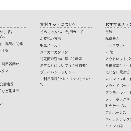
電材ネットについて
おすすめカテ
から探す
初めての方へ/ご利用ガイド
電線
ブル
お支払い方法
配線器具
品・配管材関連
取扱メーカー
レースウェイ
クト類
メーカーカタログ
VE管
特定商取引法に基づく表示
アウトレットボ
・開閉器関連
運営会社について（会社概要）
厚鋼電線管・付
ックス
プライバシーポリシー
ねじなし電線管
ご利用環境/セキュリティについ
マシンフレキ・
/設備機器
て
スライドボック
子など消耗品
プラモール・付
フリーボックス
す
耐火ケーブル
プルボックス
スイッチボック
バインド線