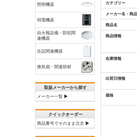
カテゴリー
照明機器
メーカー名・商
弱電機器
商品名
自火報設備・防犯関
商品情報
連機器
住設関連機器
在庫情報
換気扇・関連部材
出荷日情報
取扱メーカーから探す
価格
メーカー一覧 ▶
クイックオーダー
商品番号でそのまま注文 ▶