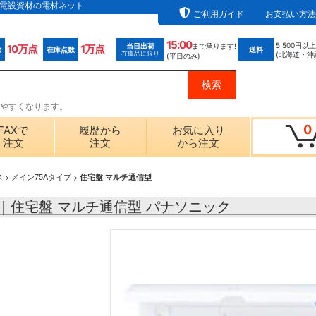
なら電設資材の電材ネット
ご利用ガイド
お支払い方法
15:00
5,500円以
当日出荷
まで承ります!
10万点
1万点
数
在庫点数
送料
在庫品に限り
(北海道・沖
(平日のみ)
探しやすくなります。
0
FAXで
履歴から
お気に入り
注文
注文
から注文
ス
>
メイン75Aタイプ
>
住宅盤 マルチ通信型
21｜住宅盤 マルチ通信型 パナソニック