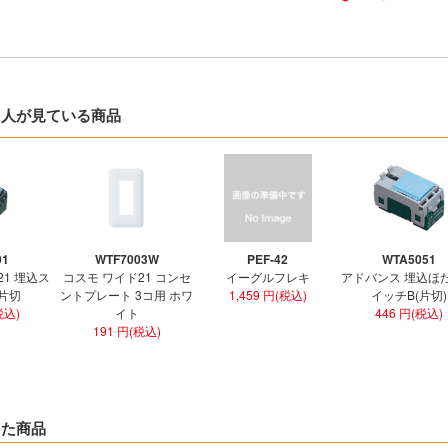
た人が見ている商品
01
WTF7003W
PEF-42
WTA5051
21 埋込ス
コスモ ワイド21 コンセ
イーグルフレキ
アドバンス 埋込ほ
 片切
ントプレート 3コ用 ホワ
1,459 円(税込)
イッチB(片切)
税込)
イト
446 円(税込)
191 円(税込)
した商品