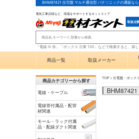
BHM87421 住宅盤 マルチ通信型 パナソニックの通販
電気工事店様など、現場をサポートするネットストア
取扱点
「電線 IV 赤」「ボックス 日東 130」などで検索すると、
商品一覧
取扱メーカー
TOP
>
分電盤・ボック
商品カテゴリーから探す
BHM874
電線・ケーブル
電線管付属品・配管
材関連
モール・ラック付属
品・配線ダクト関連