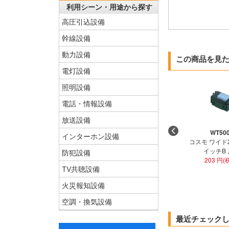
利用シーン・用途から探す
高圧引込設備
幹線設備
動力設備
この商品を見
電灯設備
照明設備
電話・情報設備
放送設備
WT50
インターホン設備
コスモ ワイド
イッチB
防犯設備
203 円(
TV共聴設備
火災報知設備
空調・換気設備
最近チェック