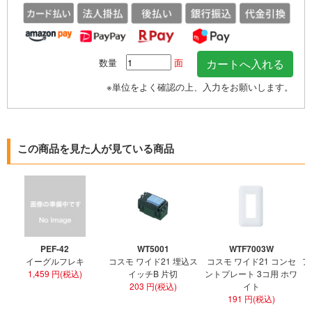
数量
面
※単位をよく確認の上、入力をお願いします。
この商品を見た人が見ている商品
PEF-42
WT5001
WTF7003W
イーグルフレキ
コスモ ワイド21 埋込ス
コスモ ワイド21 コンセ
ア
1,459 円(税込)
イッチB 片切
ントプレート 3コ用 ホワ
ト
203 円(税込)
イト
191 円(税込)