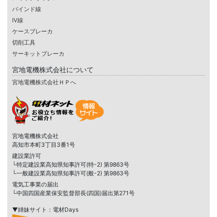
バインド線
IV線
ケースブレーカ
切削工具
サーキットブレーカ
宮地電機株式会社について
宮地電機株式会社ＨＰへ
宮地電機株式会社
高知市本町3丁目3番1号
建設業許可
└特定建設業高知県知事許可(特-2) 第9863号
└一般建設業高知県知事許可(般-2) 第9863号
電気工事業の届出
└中国四国産業保安監督部長(四国)届出第271号
▼姉妹サイト：電材Days