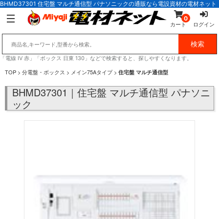
BHMD37301 住宅盤 マルチ通信型 パナソニックの通販なら電設資材の電材ネット
0
カート
ログイン
「電線 IV 赤」「ボックス 日東 130」などで検索すると、探しやすくなります。
TOP
>
分電盤・ボックス
>
メイン75Aタイプ
>
住宅盤 マルチ通信型
BHMD37301｜住宅盤 マルチ通信型 パナソニ
ック