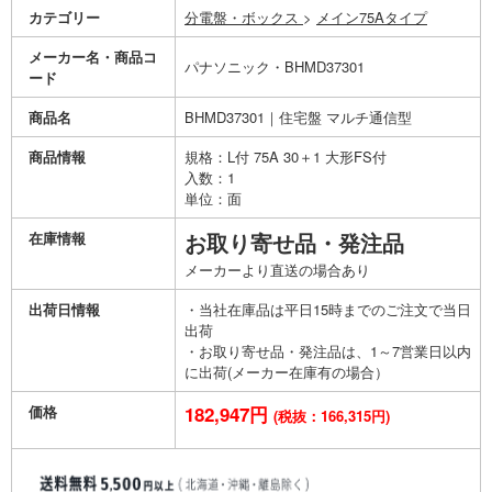
カテゴリー
分電盤・ボックス
>
メイン75Aタイプ
メーカー名・商品コ
パナソニック・BHMD37301
ード
商品名
BHMD37301｜住宅盤 マルチ通信型
商品情報
規格：L付 75A 30＋1 大形FS付
入数：1
単位：面
在庫情報
お取り寄せ品・発注品
メーカーより直送の場合あり
出荷日情報
・当社在庫品は平日15時までのご注文で当日
出荷
・お取り寄せ品・発注品は、1～7営業日以内
に出荷(メーカー在庫有の場合）
価格
182,947円
(税抜：166,315円)