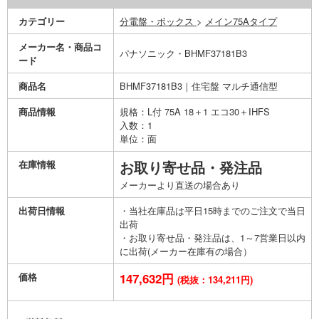
カテゴリー
分電盤・ボックス
>
メイン75Aタイプ
メーカー名・商品コ
パナソニック・BHMF37181B3
ード
商品名
BHMF37181B3｜住宅盤 マルチ通信型
商品情報
規格：L付 75A 18＋1 エコ30＋IHFS
入数：1
単位：面
在庫情報
お取り寄せ品・発注品
メーカーより直送の場合あり
出荷日情報
・当社在庫品は平日15時までのご注文で当日
出荷
・お取り寄せ品・発注品は、1～7営業日以内
に出荷(メーカー在庫有の場合）
価格
147,632円
(税抜：134,211円)