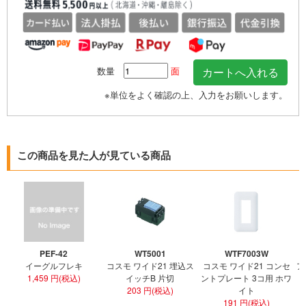
数量
面
※単位をよく確認の上、入力をお願いします。
この商品を見た人が見ている商品
PEF-42
WT5001
WTF7003W
イーグルフレキ
コスモ ワイド21 埋込ス
コスモ ワイド21 コンセ
ア
1,459 円(税込)
イッチB 片切
ントプレート 3コ用 ホワ
ト
203 円(税込)
イト
191 円(税込)