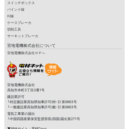
スイッチボックス
バインド線
IV線
ケースブレーカ
切削工具
サーキットブレーカ
宮地電機株式会社について
宮地電機株式会社ＨＰへ
宮地電機株式会社
高知市本町3丁目3番1号
建設業許可
└特定建設業高知県知事許可(特-2) 第9863号
└一般建設業高知県知事許可(般-2) 第9863号
電気工事業の届出
└中国四国産業保安監督部長(四国)届出第271号
▼姉妹サイト：電材Days