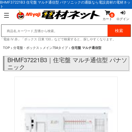
BHMF37221B3 住宅盤 マルチ通信型 パナソニックの通販なら電設資材の電材ネッ
ト
0
カート
ログイン
「電線 IV 赤」「ボックス 日東 130」などで検索すると、探しやすくなります。
TOP
>
分電盤・ボックス
>
メイン75Aタイプ
>
住宅盤 マルチ通信型
BHMF37221B3｜住宅盤 マルチ通信型 パナソ
ニック