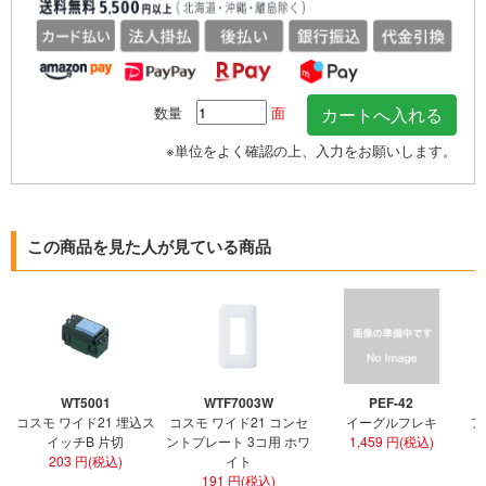
数量
面
※単位をよく確認の上、入力をお願いします。
この商品を見た人が見ている商品
WT5001
WTF7003W
PEF-42
コスモ ワイド21 埋込ス
コスモ ワイド21 コンセ
イーグルフレキ
ア
イッチB 片切
ントプレート 3コ用 ホワ
1,459 円(税込)
203 円(税込)
イト
191 円(税込)