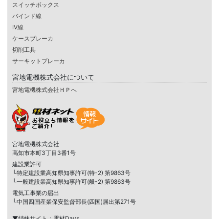
スイッチボックス
バインド線
IV線
ケースブレーカ
切削工具
サーキットブレーカ
宮地電機株式会社について
宮地電機株式会社ＨＰへ
宮地電機株式会社
高知市本町3丁目3番1号
建設業許可
└特定建設業高知県知事許可(特-2) 第9863号
└一般建設業高知県知事許可(般-2) 第9863号
電気工事業の届出
└中国四国産業保安監督部長(四国)届出第271号
▼姉妹サイト：電材Days