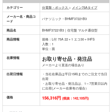
カテゴリー
分電盤・ボックス
>
メイン75Aタイプ
メーカー名・商品コ
パナソニック・BHMF37221B3
ード
商品名
BHMF37221B3｜住宅盤 マルチ通信型
商品情報
規格：L付 75A 22＋1 エコ30＋IHFS
入数：1
単位：面
在庫情報
お取り寄せ品・発注品
メーカーより直送の場合あり
出荷日情報
・当社在庫品は平日15時までのご注文で当日
出荷
・お取り寄せ品・発注品は、1～7営業日以内
に出荷(メーカー在庫有の場合）
価格
156,316円
(税抜：142,105円)