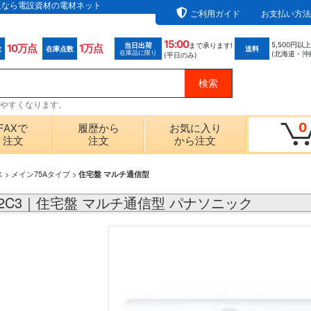
の通販なら電設資材の電材ネット
ご利用ガイド
お支払い方法
15:00
5,500円以
当日出荷
まで承ります!
10万点
1万点
数
在庫点数
送料
在庫品に限り
(北海道・沖
(平日のみ)
探しやすくなります。
0
FAXで
履歴から
お気に入り
注文
注文
から注文
ス
>
メイン75Aタイプ
>
住宅盤 マルチ通信型
382C3｜住宅盤 マルチ通信型 パナソニック