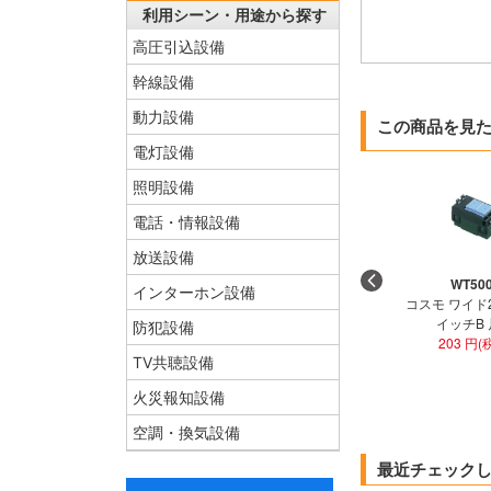
利用シーン・用途から探す
高圧引込設備
幹線設備
動力設備
この商品を見
電灯設備
照明設備
電話・情報設備
放送設備
WT50
インターホン設備
コスモ ワイド
イッチB
防犯設備
203 円(
TV共聴設備
火災報知設備
空調・換気設備
最近チェック