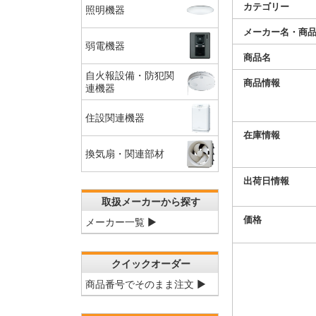
カテゴリー
照明機器
メーカー名・商
弱電機器
商品名
自火報設備・防犯関
商品情報
連機器
住設関連機器
在庫情報
換気扇・関連部材
出荷日情報
取扱メーカーから探す
価格
メーカー一覧 ▶
クイックオーダー
商品番号でそのまま注文 ▶