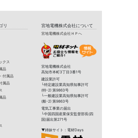
ゴリ
宮地電機株式会社について
宮地電機株式会社ＨＰへ
ックス
宮地電機株式会社
属品
高知市本町3丁目3番1号
・付属品
建設業許可
付属品
└特定建設業高知県知事許可
ス
(特-2) 第9863号
└一般建設業高知県知事許可
属品
(般-2) 第9863号
電気工事業の届出
└中国四国産業保安監督部長(四
国)届出第271号
ス
▼姉妹サイト：電材Days