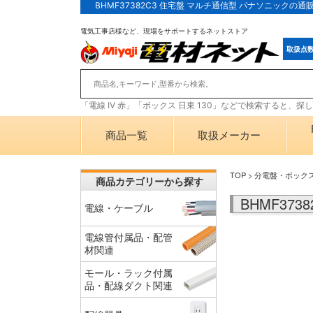
BHMF37382C3 住宅盤 マルチ通信型 パナソニック
電気工事店様など、現場をサポートするネットストア
取扱点
「電線 IV 赤」「ボックス 日東 130」などで検索すると、
商品一覧
取扱メーカー
TOP
>
分電盤・ボック
商品カテゴリーから探す
BHMF37
電線・ケーブル
電線管付属品・配管
材関連
モール・ラック付属
品・配線ダクト関連