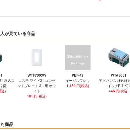
た人が見ている商品
01
WTF7003W
PEF-42
WTA5051
21 埋込ス
コスモ ワイド21 コンセ
イーグルフレキ
アドバンス 埋込ほ
 片切
ントプレート 3コ用 ホワ
1,459 円(税込)
イッチB(片切)
税込)
イト
446 円(税込)
191 円(税込)
した商品