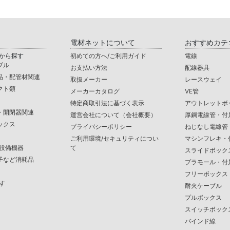
電材ネットについて
おすすめカテ
から探す
初めての方へ/ご利用ガイド
電線
ブル
お支払い方法
配線器具
品・配管材関連
取扱メーカー
レースウェイ
クト類
メーカーカタログ
VE管
特定商取引法に基づく表示
アウトレットボ
・開閉器関連
運営会社について（会社概要）
厚鋼電線管・付
ックス
プライバシーポリシー
ねじなし電線管
ご利用環境/セキュリティについ
マシンフレキ・
/設備機器
て
スライドボック
子など消耗品
プラモール・付
フリーボックス
す
耐火ケーブル
プルボックス
スイッチボック
バインド線