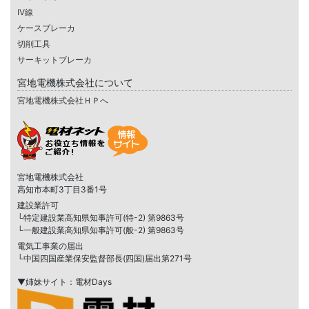
IV線
ケースブレーカ
切削工具
サーキットブレーカ
宮地電機株式会社について
宮地電機株式会社ＨＰへ
宮地電機株式会社
高知市本町3丁目3番1号
建設業許可
└特定建設業高知県知事許可(特-2) 第9863号
└一般建設業高知県知事許可(般-2) 第9863号
電気工事業の届出
└中国四国産業保安監督部長(四国)届出第271号
▼姉妹サイト：電材Days