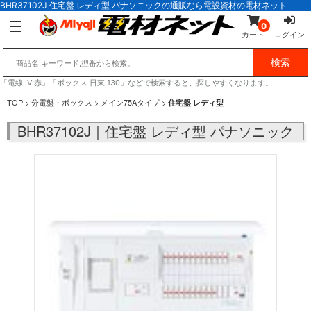
BHR37102J 住宅盤 レディ型 パナソニックの通販なら電設資材の電材ネット
0
カート
ログイン
「電線 IV 赤」「ボックス 日東 130」などで検索すると、探しやすくなります。
TOP
>
分電盤・ボックス
>
メイン75Aタイプ
>
住宅盤 レディ型
BHR37102J｜住宅盤 レディ型 パナソニック