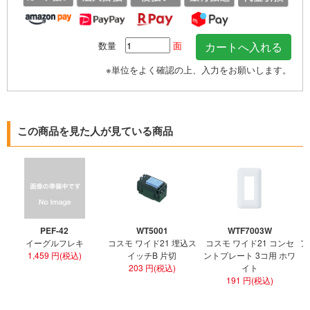
数量
面
※単位をよく確認の上、入力をお願いします。
この商品を見た人が見ている商品
PEF-42
WT5001
WTF7003W
イーグルフレキ
コスモ ワイド21 埋込ス
コスモ ワイド21 コンセ
ア
1,459 円(税込)
イッチB 片切
ントプレート 3コ用 ホワ
ト
203 円(税込)
イト
191 円(税込)