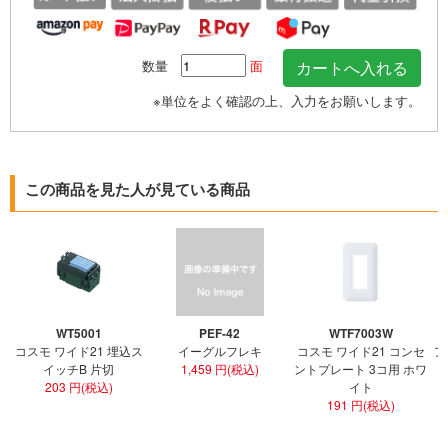
数量
面
※単位をよく確認の上、入力をお願いします。
この商品を見た人が見ている商品
WT5001
PEF-42
WTF7003W
コスモ ワイド21 埋込ス
イーグルフレキ
コスモ ワイド21 コンセ
ア
イッチB 片切
1,459 円(税込)
ントプレート 3コ用 ホワ
ト
203 円(税込)
イト
191 円(税込)