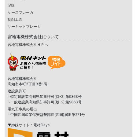
IV線
ケースブレーカ
切削工具
サーキットブレーカ
宮地電機株式会社について
宮地電機株式会社ＨＰへ
宮地電機株式会社
高知市本町3丁目3番1号
建設業許可
└特定建設業高知県知事許可(特-2) 第9863号
└一般建設業高知県知事許可(般-2) 第9863号
電気工事業の届出
└中国四国産業保安監督部長(四国)届出第271号
▼姉妹サイト：電材Days