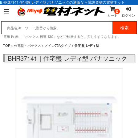
BHR37141 住宅盤 レディ型 パナソニックの通販なら電設資材の電材ネット
0
カート
ログイン
「電線 IV 赤」「ボックス 日東 130」などで検索すると、探しやすくなります。
TOP
>
分電盤・ボックス
>
メイン75Aタイプ
>
住宅盤 レディ型
BHR37141｜住宅盤 レディ型 パナソニック