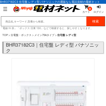
BHR37182C3 住宅盤 レディ型 パナソニックの通販なら電設資材の電材ネット
0
カート
ログイン
「電線 IV 赤」「ボックス 日東 130」などで検索すると、探しやすくなります。
TOP
>
分電盤・ボックス
>
メイン75Aタイプ
>
住宅盤 レディ型
BHR37182C3｜住宅盤 レディ型 パナソニッ
ク