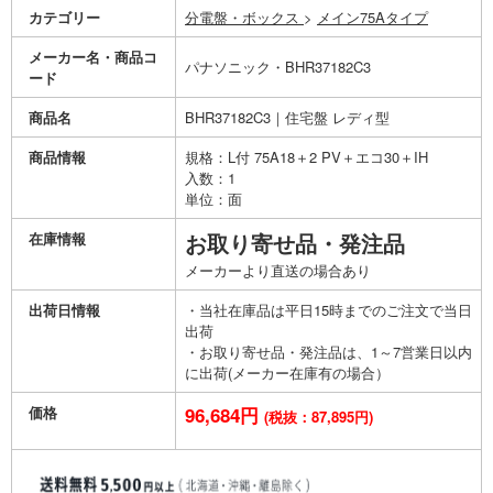
カテゴリー
分電盤・ボックス
>
メイン75Aタイプ
メーカー名・商品コ
パナソニック・BHR37182C3
ード
商品名
BHR37182C3｜住宅盤 レディ型
商品情報
規格：L付 75A18＋2 PV＋エコ30＋IH
入数：1
単位：面
在庫情報
お取り寄せ品・発注品
メーカーより直送の場合あり
出荷日情報
・当社在庫品は平日15時までのご注文で当日
出荷
・お取り寄せ品・発注品は、1～7営業日以内
に出荷(メーカー在庫有の場合）
価格
96,684円
(税抜：87,895円)