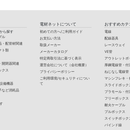
電材ネットについて
おすすめカテ
から探す
初めての方へ/ご利用ガイド
電線
ブル
お支払い方法
配線器具
品・配管材関連
取扱メーカー
レースウェイ
クト類
メーカーカタログ
VE管
特定商取引法に基づく表示
アウトレットボ
・開閉器関連
運営会社について（会社概要）
厚鋼電線管・付
ックス
プライバシーポリシー
ねじなし電線管
ご利用環境/セキュリティについ
マシンフレキ・
/設備機器
て
スライドボック
子など消耗品
プラモール・付
フリーボックス
す
耐火ケーブル
プルボックス
スイッチボック
バインド線