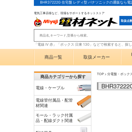
BHR37222G 住宅盤 レディ型 パナソニックの通販なら
電気工事店様など、現場をサポートするネットストア
取扱点
「電線 IV 赤」「ボックス 日東 130」などで検索すると、
商品一覧
取扱メーカー
TOP
>
分電盤・ボック
商品カテゴリーから探す
BHR372
電線・ケーブル
電線管付属品・配管
材関連
モール・ラック付属
品・配線ダクト関連