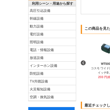
利用シーン・用途から探す
高圧引込設備
幹線設備
動力設備
この商品を見
電灯設備
照明設備
電話・情報設備
放送設備
WT50
インターホン設備
コスモ ワイド
イッチB
防犯設備
203 円(
TV共聴設備
火災報知設備
空調・換気設備
最近チェック