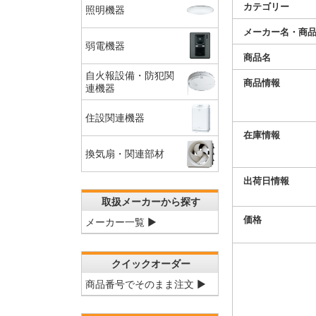
カテゴリー
照明機器
メーカー名・商
弱電機器
商品名
自火報設備・防犯関
商品情報
連機器
住設関連機器
在庫情報
換気扇・関連部材
出荷日情報
取扱メーカーから探す
価格
メーカー一覧 ▶
クイックオーダー
商品番号でそのまま注文 ▶