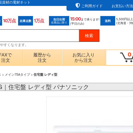
電設資材の電材ネット
ご利用ガイド
お支払い方法
15:00
5,500円以
当日出荷
まで承ります!
10万点
1万点
数
在庫点数
送料
在庫品に限り
(北海道・沖
(平日のみ)
探しやすくなります。
0
FAXで
履歴から
お気に入り
注文
注文
から注文
ス
>
メイン75Aタイプ
>
住宅盤 レディ型
22G｜住宅盤 レディ型 パナソニック