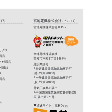
ゴリ
宮地電機株式会社について
宮地電機株式会社ＨＰへ
ックス
宮地電機株式会社
属品
高知市本町3丁目3番1号
・付属品
建設業許可
付属品
└特定建設業高知県知事許可
ス
(特-2) 第9863号
└一般建設業高知県知事許可
属品
(般-2) 第9863号
電気工事業の届出
└中国四国産業保安監督部長(四
国)届出第271号
ス
▼姉妹サイト：電材Days