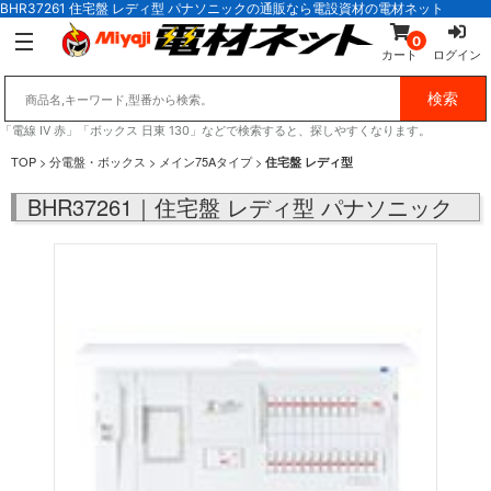
BHR37261 住宅盤 レディ型 パナソニックの通販なら電設資材の電材ネット
0
カート
ログイン
「電線 IV 赤」「ボックス 日東 130」などで検索すると、探しやすくなります。
TOP
>
分電盤・ボックス
>
メイン75Aタイプ
>
住宅盤 レディ型
BHR37261｜住宅盤 レディ型 パナソニック