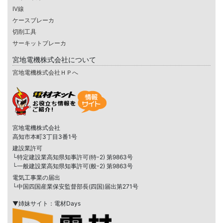
IV線
ケースブレーカ
切削工具
サーキットブレーカ
宮地電機株式会社について
宮地電機株式会社ＨＰへ
宮地電機株式会社
高知市本町3丁目3番1号
建設業許可
└特定建設業高知県知事許可(特-2) 第9863号
└一般建設業高知県知事許可(般-2) 第9863号
電気工事業の届出
└中国四国産業保安監督部長(四国)届出第271号
▼姉妹サイト：電材Days