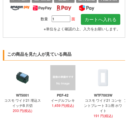
数量
面
※単位をよく確認の上、入力をお願いします。
この商品を見た人が見ている商品
WT5001
PEF-42
WTF7003W
コスモ ワイド21 埋込ス
イーグルフレキ
コスモ ワイド21 コンセ
ア
イッチB 片切
1,459 円(税込)
ントプレート 3コ用 ホワ
ト
203 円(税込)
イト
191 円(税込)