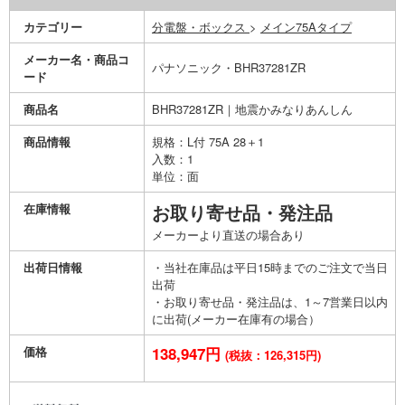
カテゴリー
分電盤・ボックス
>
メイン75Aタイプ
メーカー名・商品コ
パナソニック・BHR37281ZR
ード
商品名
BHR37281ZR｜地震かみなりあんしん
商品情報
規格：L付 75A 28＋1
入数：1
単位：面
在庫情報
お取り寄せ品・発注品
メーカーより直送の場合あり
出荷日情報
・当社在庫品は平日15時までのご注文で当日
出荷
・お取り寄せ品・発注品は、1～7営業日以内
に出荷(メーカー在庫有の場合）
価格
138,947円
(税抜：126,315円)