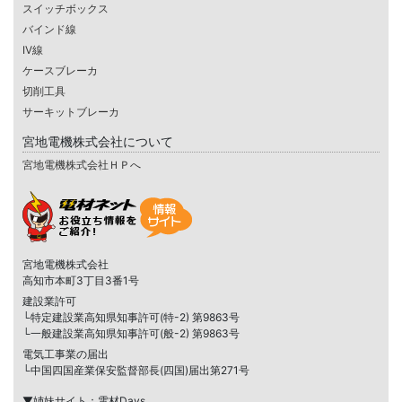
スイッチボックス
バインド線
IV線
ケースブレーカ
切削工具
サーキットブレーカ
宮地電機株式会社について
宮地電機株式会社ＨＰへ
宮地電機株式会社
高知市本町3丁目3番1号
建設業許可
└特定建設業高知県知事許可(特-2) 第9863号
└一般建設業高知県知事許可(般-2) 第9863号
電気工事業の届出
└中国四国産業保安監督部長(四国)届出第271号
▼姉妹サイト：電材Days