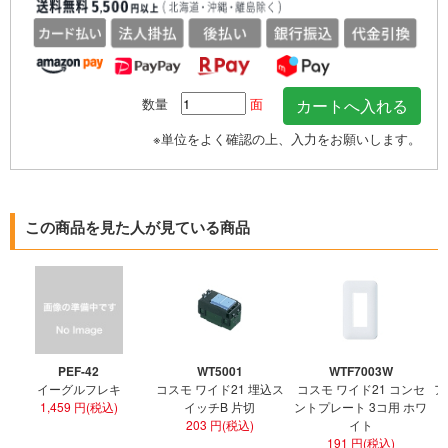
数量
面
※単位をよく確認の上、入力をお願いします。
この商品を見た人が見ている商品
PEF-42
WT5001
WTF7003W
イーグルフレキ
コスモ ワイド21 埋込ス
コスモ ワイド21 コンセ
ア
1,459 円(税込)
イッチB 片切
ントプレート 3コ用 ホワ
ト
203 円(税込)
イト
191 円(税込)