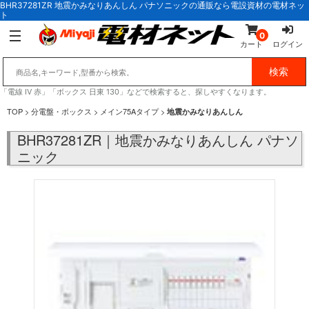
BHR37281ZR 地震かみなりあんしん パナソニックの通販なら電設資材の電材ネッ
ト
0
カート
ログイン
「電線 IV 赤」「ボックス 日東 130」などで検索すると、探しやすくなります。
TOP
>
分電盤・ボックス
>
メイン75Aタイプ
>
地震かみなりあんしん
BHR37281ZR｜地震かみなりあんしん パナソ
ニック