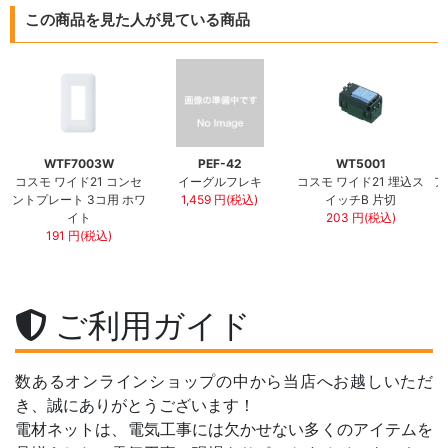
この商品を見た人が見ている商品
WTF7003W
PEF-42
WT5001
コスモ ワイド21 コンセ
イーグルフレキ
コスモ ワイド21 埋込ス
ア
ントプレート 3コ用 ホワ
1,459 円(税込)
イッチB 片切
イト
203 円(税込)
191 円(税込)
ご利用ガイド
数あるオンラインショップの中から当店へお越しいただ
き、誠にありがとうございます！
電材ネットは、電気工事には欠かせない多くのアイテムを