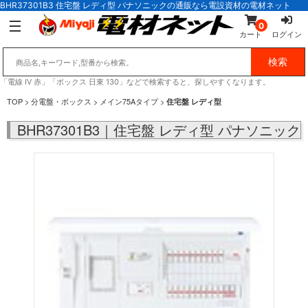
BHR37301B3 住宅盤 レディ型 パナソニックの通販なら電設資材の電材ネット
0
カート
ログイン
「電線 IV 赤」「ボックス 日東 130」などで検索すると、探しやすくなります。
TOP
>
分電盤・ボックス
>
メイン75Aタイプ
>
住宅盤 レディ型
BHR37301B3｜住宅盤 レディ型 パナソニック