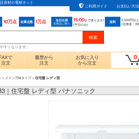
ら電設資材の電材ネット
ご利用ガイド
お支払い方法
15:00
5,500円以
当日出荷
まで承ります!
10万点
1万点
数
在庫点数
送料
在庫品に限り
(北海道・沖
(平日のみ)
探しやすくなります。
0
FAXで
履歴から
お気に入り
注文
注文
から注文
ス
>
メイン75Aタイプ
>
住宅盤 レディ型
21B3｜住宅盤 レディ型 パナソニック