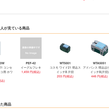
た人が見ている商品
03W
PEF-42
WT5001
WTA5051
21 コンセ
イーグルフレキ
コスモ ワイド21 埋込ス
アドバンス 埋込ほ
3コ用 ホワ
1,459 円(税込)
イッチB 片切
イッチB(片切)
203 円(税込)
446 円(税込)
税込)
した商品