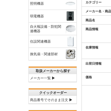
カテゴリー
照明機器
メーカー名・商
弱電機器
商品名
自火報設備・防犯関
商品情報
連機器
住設関連機器
在庫情報
換気扇・関連部材
出荷日情報
取扱メーカーから探す
価格
メーカー一覧 ▶
クイックオーダー
商品番号でそのまま注文 ▶