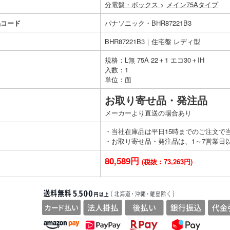
分電盤・ボックス
>
メイン75Aタイプ
品コード
パナソニック・BHR87221B3
BHR87221B3｜住宅盤 レディ型
規格：L無 75A 22＋1 エコ30＋IH
入数：1
単位：面
お取り寄せ品・発注品
メーカーより直送の場合あり
・当社在庫品は平日15時までのご注文で
・お取り寄せ品・発注品は、1～7営業日
80,589円
(税抜：73,263円)