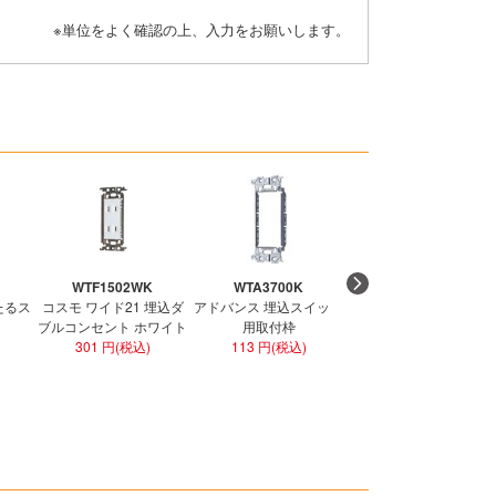
※単位をよく確認の上、入力をお願いします。
WTF1502WK
WTA3700K
WN1001CW
たるス
コスモ ワイド21 埋込ダ
アドバンス 埋込スイッチ
アドバンス 埋込コンセ
ブルコンセント ホワイト
用取付枠
ト 15A 125V セラミッ
301 円(税込)
113 円(税込)
ホワイト
151 円(税込)