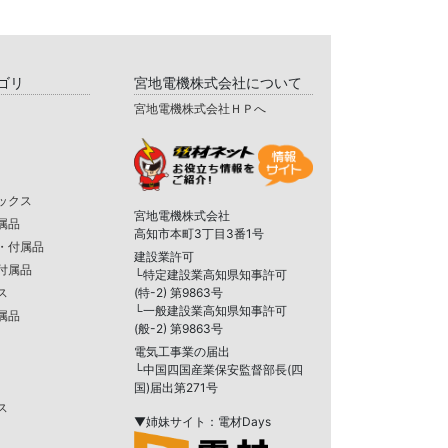
ゴリ
宮地電機株式会社について
宮地電機株式会社ＨＰへ
ックス
宮地電機株式会社
属品
高知市本町3丁目3番1号
・付属品
建設業許可
付属品
└特定建設業高知県知事許可
ス
(特-2) 第9863号
└一般建設業高知県知事許可
属品
(般-2) 第9863号
電気工事業の届出
└中国四国産業保安監督部長(四
国)届出第271号
ス
▼姉妹サイト：電材Days