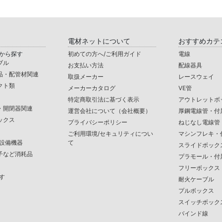
電材ネットについて
おすすめカテ
から探す
初めての方へ/ご利用ガイド
電線
ブル
お支払い方法
配線器具
品・配管材関連
取扱メーカー
レースウェイ
クト類
メーカーカタログ
VE管
特定商取引法に基づく表示
アウトレットボ
・開閉器関連
運営会社について（会社概要）
厚鋼電線管・付
ックス
プライバシーポリシー
ねじなし電線管
ご利用環境/セキュリティについ
マシンフレキ・
/設備機器
て
スライドボック
子など消耗品
プラモール・付
フリーボックス
す
耐火ケーブル
プルボックス
スイッチボック
バインド線