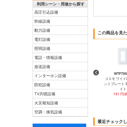
利用シーン・用途から探す
高圧引込設備
幹線設備
動力設備
この商品を見
電灯設備
照明設備
電話・情報設備
放送設備
WTF70
インターホン設備
コスモ ワイド
ントプレート 
防犯設備
イト
TV共聴設備
191 円(
火災報知設備
空調・換気設備
最近チェック