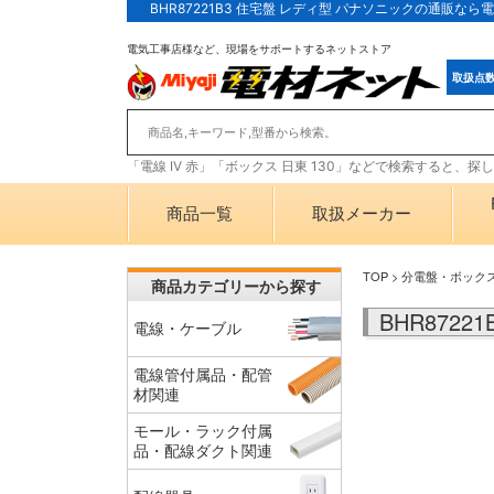
BHR87221B3 住宅盤 レディ型 パナソニックの通販な
電気工事店様など、現場をサポートするネットストア
取扱点
「電線 IV 赤」「ボックス 日東 130」などで検索すると、
商品一覧
取扱メーカー
TOP
>
分電盤・ボック
商品カテゴリーから探す
BHR872
電線・ケーブル
電線管付属品・配管
材関連
モール・ラック付属
品・配線ダクト関連