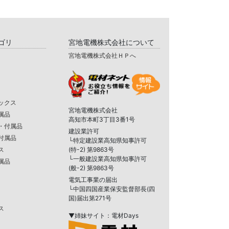
ゴリ
宮地電機株式会社について
宮地電機株式会社ＨＰへ
ックス
宮地電機株式会社
属品
高知市本町3丁目3番1号
・付属品
建設業許可
付属品
└特定建設業高知県知事許可
ス
(特-2) 第9863号
└一般建設業高知県知事許可
属品
(般-2) 第9863号
電気工事業の届出
└中国四国産業保安監督部長(四
国)届出第271号
ス
▼姉妹サイト：電材Days