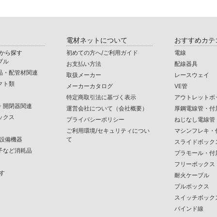
電材ネットについて
おすすめカテ
から探す
初めての方へ/ご利用ガイド
電線
ブル
お支払い方法
配線器具
品・配管材関連
取扱メーカー
レースウェイ
クト類
メーカーカタログ
VE管
特定商取引法に基づく表示
アウトレットボ
・開閉器関連
運営会社について（会社概要）
厚鋼電線管・付
ックス
プライバシーポリシー
ねじなし電線管
ご利用環境/セキュリティについ
マシンフレキ・
/設備機器
て
スライドボック
子など消耗品
プラモール・付
フリーボックス
す
耐火ケーブル
プルボックス
スイッチボック
バインド線