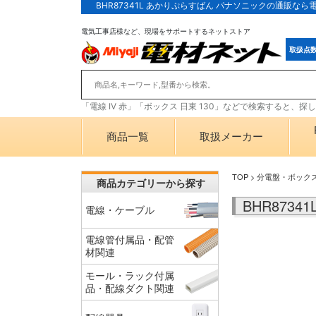
BHR87341L あかりぷらすばん パナソニックの通販な
電気工事店様など、現場をサポートするネットストア
取扱点
「電線 IV 赤」「ボックス 日東 130」などで検索すると、
商品一覧
取扱メーカー
TOP
>
分電盤・ボック
商品カテゴリーから探す
BHR873
電線・ケーブル
電線管付属品・配管
材関連
モール・ラック付属
品・配線ダクト関連