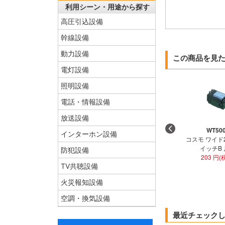
利用シーン・用途から探す
高圧引込設備
幹線設備
動力設備
この商品を見
電灯設備
照明設備
電話・情報設備
放送設備
WT50
インターホン設備
コスモ ワイド
イッチB
防犯設備
203 円(
TV共聴設備
火災報知設備
空調・換気設備
最近チェック