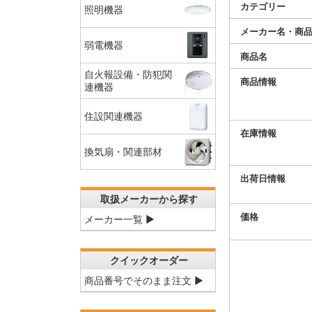
カテゴリー
照明機器
メーカー名・商
弱電機器
商品名
自火報設備・防犯関
商品情報
連機器
住設関連機器
在庫情報
換気扇・関連部材
出荷日情報
取扱メーカーから探す
価格
メーカー一覧 ▶
クイックオーダー
商品番号でそのまま注文 ▶