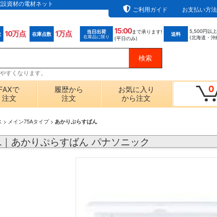
ら電設資材の電材ネット
ご利用ガイド
お支払い方法
15:00
5,500円以
当日出荷
まで承ります!
10万点
1万点
数
在庫点数
送料
在庫品に限り
(北海道・沖
(平日のみ)
探しやすくなります。
0
FAXで
履歴から
お気に入り
注文
注文
から注文
ス
>
メイン75Aタイプ
>
あかりぷらすばん
41L｜あかりぷらすばん パナソニック