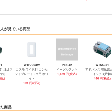
た人が見ている商品
01
WTF7003W
PEF-42
WTA5051
21 埋込ス
コスモ ワイド21 コンセ
イーグルフレキ
アドバンス 埋込ほ
 片切
ントプレート 3コ用 ホワ
1,459 円(税込)
イッチB(片切)
税込)
イト
446 円(税込)
191 円(税込)
した商品