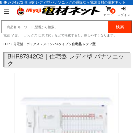
BHR87342C2 住宅盤 レディ型 パナソニックの通販なら電設資材の電材ネット
0
カート
ログイン
「電線 IV 赤」「ボックス 日東 130」などで検索すると、探しやすくなります。
TOP
>
分電盤・ボックス
>
メイン75Aタイプ
>
住宅盤 レディ型
BHR87342C2｜住宅盤 レディ型 パナソニッ
ク