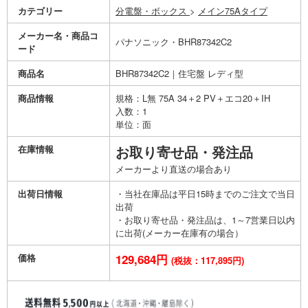
カテゴリー
分電盤・ボックス
>
メイン75Aタイプ
メーカー名・商品コ
パナソニック・BHR87342C2
ード
商品名
BHR87342C2｜住宅盤 レディ型
商品情報
規格：L無 75A 34＋2 PV＋エコ20＋IH
入数：1
単位：面
在庫情報
お取り寄せ品・発注品
メーカーより直送の場合あり
出荷日情報
・当社在庫品は平日15時までのご注文で当日
出荷
・お取り寄せ品・発注品は、1～7営業日以内
に出荷(メーカー在庫有の場合）
価格
129,684円
(税抜：117,895円)