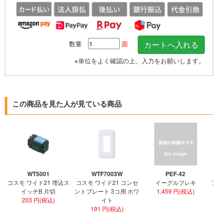
数量
面
※単位をよく確認の上、入力をお願いします。
この商品を見た人が見ている商品
WT5001
WTF7003W
PEF-42
コスモ ワイド21 埋込ス
コスモ ワイド21 コンセ
イーグルフレキ
ア
イッチB 片切
ントプレート 3コ用 ホワ
1,459 円(税込)
203 円(税込)
イト
191 円(税込)