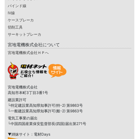
バインド線
IV線
ケースブレーカ
切削工具
サーキットブレーカ
宮地電機株式会社について
宮地電機株式会社ＨＰへ
宮地電機株式会社
高知市本町3丁目3番1号
建設業許可
└特定建設業高知県知事許可(特-2) 第9863号
└一般建設業高知県知事許可(般-2) 第9863号
電気工事業の届出
└中国四国産業保安監督部長(四国)届出第271号
▼姉妹サイト：電材Days