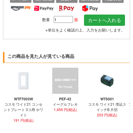
数量
面
※単位をよく確認の上、入力をお願いします。
この商品を見た人が見ている商品
WTF7003W
PEF-42
WT5001
コスモ ワイド21 コンセ
イーグルフレキ
コスモ ワイド21 埋込ス
ア
ントプレート 3コ用 ホワ
1,459 円(税込)
イッチB 片切
イト
203 円(税込)
191 円(税込)