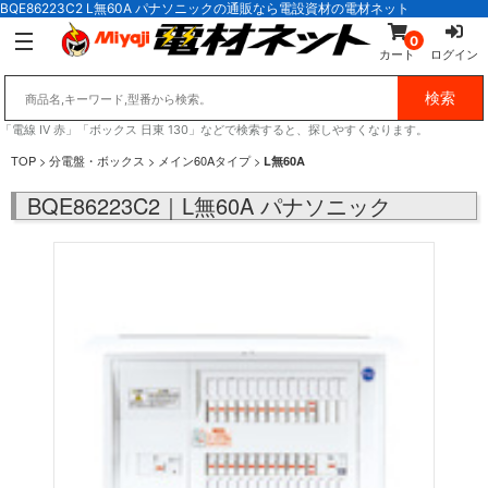
BQE86223C2 L無60A パナソニックの通販なら電設資材の電材ネット
0
カート
ログイン
「電線 IV 赤」「ボックス 日東 130」などで検索すると、探しやすくなります。
TOP
>
分電盤・ボックス
>
メイン60Aタイプ
>
L無60A
BQE86223C2｜L無60A パナソニック