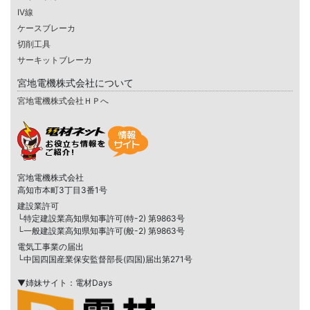
IV線
ケースブレーカ
切削工具
サーキットブレーカ
宮地電機株式会社について
宮地電機株式会社ＨＰへ
宮地電機株式会社
高知市本町3丁目3番1号
建設業許可
└特定建設業高知県知事許可(特-2) 第9863号
└一般建設業高知県知事許可(般-2) 第9863号
電気工事業の届出
└中国四国産業保安監督部長(四国)届出第271号
▼姉妹サイト：電材Days