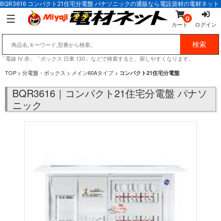
BQR3616 コンパクト21住宅分電盤 パナソニックの通販なら電設資材の電材ネット
0
カート
ログイン
「電線 IV 赤」「ボックス 日東 130」などで検索すると、探しやすくなります。
TOP
>
分電盤・ボックス
>
メイン60Aタイプ
>
コンパクト21住宅分電盤
BQR3616｜コンパクト21住宅分電盤 パナソ
ニック