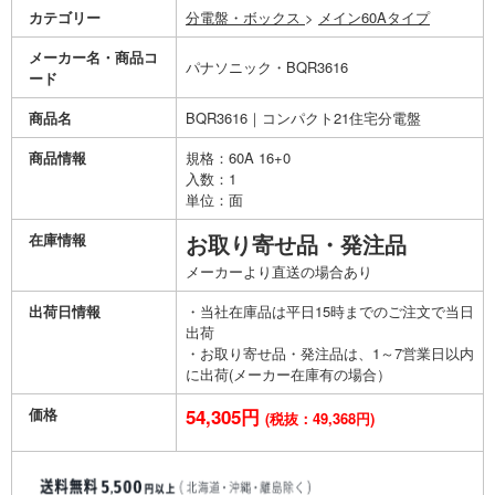
カテゴリー
分電盤・ボックス
>
メイン60Aタイプ
メーカー名・商品コ
パナソニック・BQR3616
ード
商品名
BQR3616｜コンパクト21住宅分電盤
商品情報
規格：60A 16+0
入数：1
単位：面
在庫情報
お取り寄せ品・発注品
メーカーより直送の場合あり
出荷日情報
・当社在庫品は平日15時までのご注文で当日
出荷
・お取り寄せ品・発注品は、1～7営業日以内
に出荷(メーカー在庫有の場合）
価格
54,305円
(税抜：49,368円)