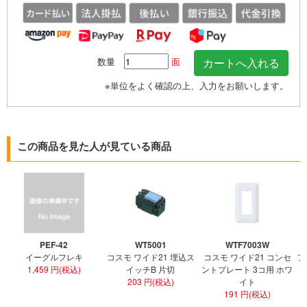
数量
面
※単位をよく確認の上、入力をお願いします。
この商品を見た人が見ている商品
PEF-42
WT5001
WTF7003W
イーグルフレキ
コスモ ワイド21 埋込ス
コスモ ワイド21 コンセ
ア
1,459 円(税込)
イッチB 片切
ントプレート 3コ用 ホワ
ト
203 円(税込)
イト
191 円(税込)