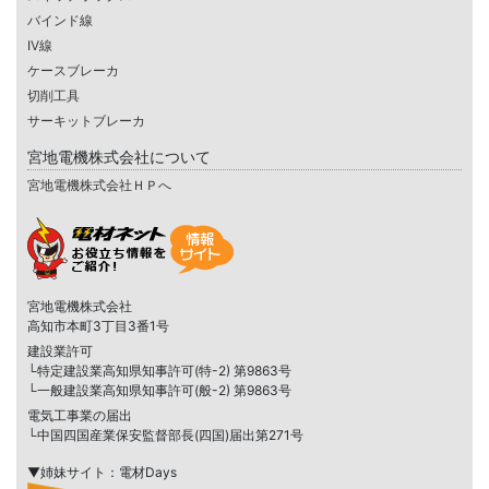
バインド線
IV線
ケースブレーカ
切削工具
サーキットブレーカ
宮地電機株式会社について
宮地電機株式会社ＨＰへ
宮地電機株式会社
高知市本町3丁目3番1号
建設業許可
└特定建設業高知県知事許可(特-2) 第9863号
└一般建設業高知県知事許可(般-2) 第9863号
電気工事業の届出
└中国四国産業保安監督部長(四国)届出第271号
▼姉妹サイト：電材Days