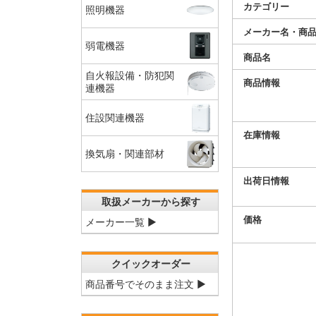
カテゴリー
照明機器
メーカー名・商
弱電機器
商品名
自火報設備・防犯関
商品情報
連機器
住設関連機器
在庫情報
換気扇・関連部材
出荷日情報
取扱メーカーから探す
価格
メーカー一覧 ▶
クイックオーダー
商品番号でそのまま注文 ▶