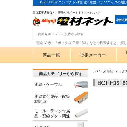
BQRF36182 コンパクト21住宅分電盤 パナソニック
電気工事店様など、現場をサポートするネットストア
取扱点
「電線 IV 赤」「ボックス 日東 130」などで検索すると、
商品一覧
取扱メーカー
TOP
>
分電盤・ボック
商品カテゴリーから探す
BQRF36
電線・ケーブル
電線管付属品・配管
材関連
モール・ラック付属
品・配線ダクト関連