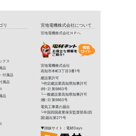
ゴリ
宮地電機株式会社について
宮地電機株式会社ＨＰへ
ックス
宮地電機株式会社
属品
高知市本町3丁目3番1号
・付属品
建設業許可
付属品
└特定建設業高知県知事許可
ス
(特-2) 第9863号
└一般建設業高知県知事許可
属品
(般-2) 第9863号
電気工事業の届出
└中国四国産業保安監督部長(四
国)届出第271号
ス
▼姉妹サイト：電材Days