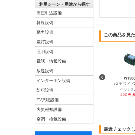
利用シーン・用途から探す
高圧引込設備
幹線設備
動力設備
この商品を見
電灯設備
照明設備
電話・情報設備
放送設備
WT50
インターホン設備
コスモ ワイド
イッチB
防犯設備
203 円(
TV共聴設備
火災報知設備
空調・換気設備
最近チェック