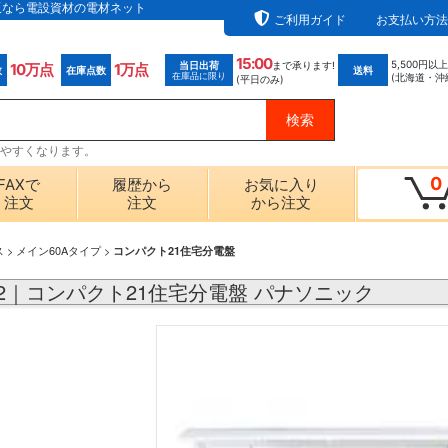
の通販なら電設資材の電材ネット
ご利用ガイド
お支払い方法
15:00
5,500円以
当日出荷
まで承ります!
10万点
1万点
数
在庫点数
送料
在庫品に限り
(北海道・沖
(平日のみ)
探しやすくなります。
0
FAXで
履歴から
お気に入り
注文
注文
から注文
ス
>
メイン60Aタイプ
>
コンパクト21住宅分電盤
182｜コンパクト21住宅分電盤 パナソニック