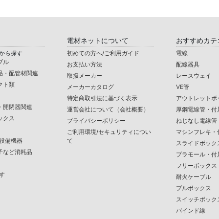
電材ネットについて
おすすめカテ
から探す
初めての方へ/ご利用ガイド
電線
ブル
お支払い方法
配線器具
品・配管材関連
取扱メーカー
レースウェイ
クト類
メーカーカタログ
VE管
特定商取引法に基づく表示
アウトレットボ
・開閉器関連
運営会社について（会社概要）
厚鋼電線管・付
ックス
プライバシーポリシー
ねじなし電線管
ご利用環境/セキュリティについ
マシンフレキ・
/設備機器
て
スライドボック
子など消耗品
プラモール・付
フリーボックス
す
耐火ケーブル
プルボックス
スイッチボック
バインド線