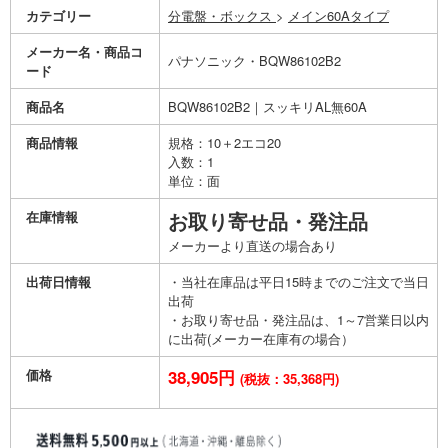
カテゴリー
分電盤・ボックス
>
メイン60Aタイプ
メーカー名・商品コ
パナソニック・BQW86102B2
ード
商品名
BQW86102B2｜スッキリAL無60A
商品情報
規格：10＋2エコ20
入数：1
単位：面
在庫情報
お取り寄せ品・発注品
メーカーより直送の場合あり
出荷日情報
・当社在庫品は平日15時までのご注文で当日
出荷
・お取り寄せ品・発注品は、1～7営業日以内
に出荷(メーカー在庫有の場合）
価格
38,905円
(税抜：35,368円)