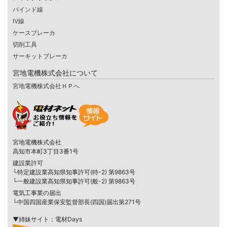
バインド線
IV線
ケースブレーカ
切削工具
サーキットブレーカ
宮地電機株式会社について
宮地電機株式会社ＨＰへ
宮地電機株式会社
高知市本町3丁目3番1号
建設業許可
└特定建設業高知県知事許可(特-2) 第9863号
└一般建設業高知県知事許可(般-2) 第9863号
電気工事業の届出
└中国四国産業保安監督部長(四国)届出第271号
▼姉妹サイト：電材Days