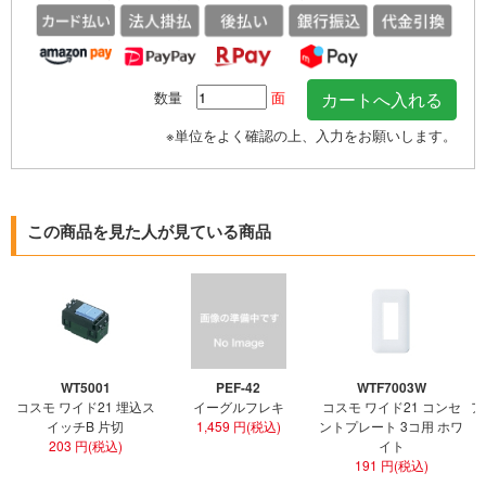
数量
面
※単位をよく確認の上、入力をお願いします。
この商品を見た人が見ている商品
WT5001
PEF-42
WTF7003W
コスモ ワイド21 埋込ス
イーグルフレキ
コスモ ワイド21 コンセ
ア
イッチB 片切
1,459 円(税込)
ントプレート 3コ用 ホワ
ト
203 円(税込)
イト
191 円(税込)