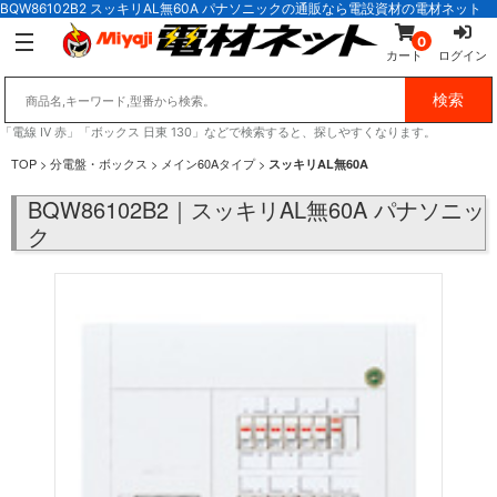
BQW86102B2 スッキリAL無60A パナソニックの通販なら電設資材の電材ネット
0
カート
ログイン
「電線 IV 赤」「ボックス 日東 130」などで検索すると、探しやすくなります。
TOP
>
分電盤・ボックス
>
メイン60Aタイプ
>
スッキリAL無60A
BQW86102B2｜スッキリAL無60A パナソニッ
ク