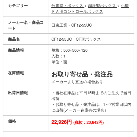
カテゴリー
分電盤・ボックス
>
鋼板製ボックス
>
小型
ＦＡ用コントロールボックス
メーカー名・商品コ
日東工業・CF12-55UC
ード
商品名
CF12-55UC｜CF形ボックス
商品情報
規格：500×500×120
入数：1
単位：面
在庫情報
お取り寄せ品・発注品
メーカーより直送の場合あり
出荷日情報
・当社在庫品は平日15時までのご注文で当日
出荷
・お取り寄せ品・発注品は、1～7営業日以内
に出荷(メーカー在庫有の場合）
価格
22,926円
(税抜：20,842円)