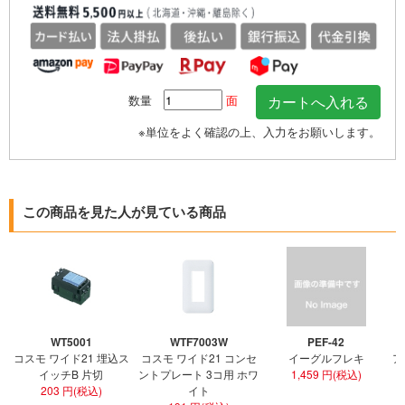
数量
面
※単位をよく確認の上、入力をお願いします。
この商品を見た人が見ている商品
WT5001
WTF7003W
PEF-42
コスモ ワイド21 埋込ス
コスモ ワイド21 コンセ
イーグルフレキ
ア
イッチB 片切
ントプレート 3コ用 ホワ
1,459 円(税込)
203 円(税込)
イト