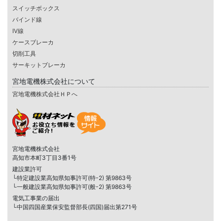
スイッチボックス
バインド線
IV線
ケースブレーカ
切削工具
サーキットブレーカ
宮地電機株式会社について
宮地電機株式会社ＨＰへ
宮地電機株式会社
高知市本町3丁目3番1号
建設業許可
└特定建設業高知県知事許可(特-2) 第9863号
└一般建設業高知県知事許可(般-2) 第9863号
電気工事業の届出
└中国四国産業保安監督部長(四国)届出第271号