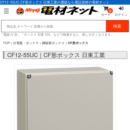
CF12-55UC CF形ボックス 日東工業の通販なら電設資材の電材ネット
0
カート
ログイン
「電線 IV 赤」「ボックス 日東 130」などで検索すると、探しやすくなります。
TOP
>
分電盤・ボックス
>
鋼板製ボックス
>
CF形ボックス
CF12-55UC｜CF形ボックス 日東工業