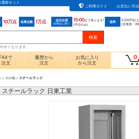
材の電材ネット
ご利用ガイド
お支払い方法
15:00
5,500円以
当日出荷
まで承ります!
10万点
1万点
数
在庫点数
送料
在庫品に限り
(北海道・沖
(平日のみ)
探しやすくなります。
0
FAXで
履歴から
お気に入り
注文
注文
から注文
ス
>
その他
>
スチールラック
0E｜スチールラック 日東工業