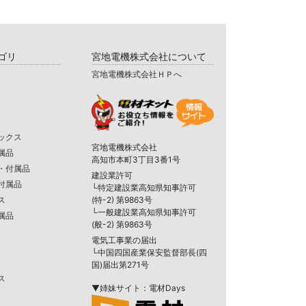
ゴリ
宮地電機株式会社について
宮地電機株式会社ＨＰへ
ックス
宮地電機株式会社
属品
高知市本町3丁目3番1号
・付属品
建設業許可
付属品
└特定建設業高知県知事許可
ス
(特-2) 第9863号
└一般建設業高知県知事許可
属品
(般-2) 第9863号
電気工事業の届出
└中国四国産業保安監督部長(四
国)届出第271号
ス
▼姉妹サイト：電材Days