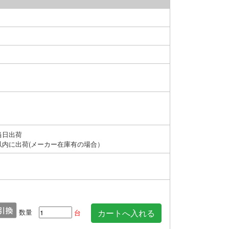
当日出荷
以内に出荷(メーカー在庫有の場合）
数量
台