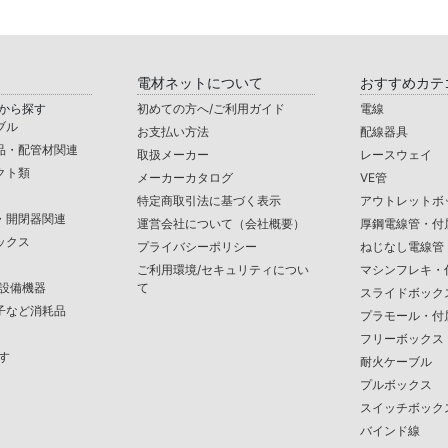
電材ネットについて
おすすめカテ
から探す
初めての方へ/ご利用ガイド
電線
ブル
お支払い方法
配線器具
品・配管材関連
取扱メーカー
レースウェイ
クト類
メーカーカタログ
VE管
特定商取引法に基づく表示
アウトレットボ
・開閉器関連
運営会社について（会社概要）
厚鋼電線管・付
ックス
プライバシーポリシー
ねじなし電線管
ご利用環境/セキュリティについ
マシンフレキ・
/設備機器
て
スライドボック
子など消耗品
プラモール・付
フリーボックス
す
耐火ケーブル
プルボックス
スイッチボック
バインド線