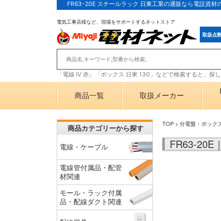
FR63-20E スチールラック 日東工業の通販なら電設資
電気工事店様など、現場をサポートするネットストア
取扱点
「電線 IV 赤」「ボックス 日東 130」などで検索すると、
商品一覧
取扱メーカー
TOP
>
分電盤・ボック
商品カテゴリーから探す
FR63-2
電線・ケーブル
電線管付属品・配管
材関連
モール・ラック付属
品・配線ダクト関連