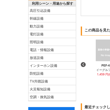
利用シーン・用途から探す
高圧引込設備
幹線設備
動力設備
この商品を見
電灯設備
照明設備
電話・情報設備
放送設備
PEF-4
インターホン設備
イーグル
防犯設備
1,459 円
TV共聴設備
火災報知設備
空調・換気設備
最近チェック