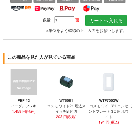
数量
面
※単位をよく確認の上、入力をお願いします。
この商品を見た人が見ている商品
PEF-42
WT5001
WTF7003W
イーグルフレキ
コスモ ワイド21 埋込ス
コスモ ワイド21 コンセ
ア
1,459 円(税込)
イッチB 片切
ントプレート 3コ用 ホワ
ト
203 円(税込)
イト
191 円(税込)