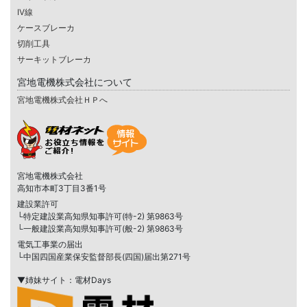
IV線
ケースブレーカ
切削工具
サーキットブレーカ
宮地電機株式会社について
宮地電機株式会社ＨＰへ
宮地電機株式会社
高知市本町3丁目3番1号
建設業許可
└特定建設業高知県知事許可(特-2) 第9863号
└一般建設業高知県知事許可(般-2) 第9863号
電気工事業の届出
└中国四国産業保安監督部長(四国)届出第271号
▼姉妹サイト：電材Days