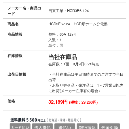
メーカー名・商品コ
日東工業・HCD3E6-124
ード
商品名
HCD3E6-124｜HCD形ホーム分電盤
商品情報
規格：60A 12+4
入数：1
単位：面
在庫情報
当社在庫品
在庫数：1面 8月9日6:21時点
出荷日情報
・当社在庫品は平日15時までのご注文で当日
出荷
・お取り寄せ品・発注品は、1～7営業日以内
に出荷(メーカー在庫有の場合）
価格
32,189円
(税抜：29,263円)