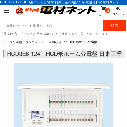
HCD3E6-124 HCD形ホーム分電盤 日東工業の通販なら電設資材の電材ネット
0
カート
ログイン
「電線 IV 赤」「ボックス 日東 130」などで検索すると、探しやすくなります。
TOP
>
分電盤・ボックス
>
メイン60Aタイプ
>
HCD形ホーム分電盤
HCD3E6-124｜HCD形ホーム分電盤 日東工業