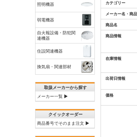
カテゴリー
照明機器
メーカー名・商
弱電機器
商品名
自火報設備・防犯関
商品情報
連機器
住設関連機器
在庫情報
換気扇・関連部材
出荷日情報
取扱メーカーから探す
価格
メーカー一覧 ▶
クイックオーダー
商品番号でそのまま注文 ▶