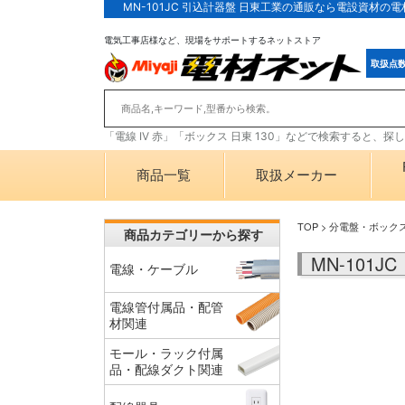
MN-101JC 引込計器盤 日東工業の通販なら電設資材の
電気工事店様など、現場をサポートするネットストア
取扱点
「電線 IV 赤」「ボックス 日東 130」などで検索すると、
商品一覧
取扱メーカー
TOP
>
分電盤・ボック
商品カテゴリーから探す
MN-101
電線・ケーブル
電線管付属品・配管
材関連
モール・ラック付属
品・配線ダクト関連