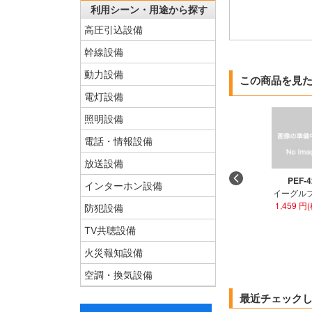
利用シーン・用途から探す
高圧引込設備
幹線設備
動力設備
この商品を見
電灯設備
照明設備
電話・情報設備
放送設備
PEF-4
インターホン設備
イーグル
1,459 円
防犯設備
TV共聴設備
火災報知設備
空調・換気設備
最近チェック