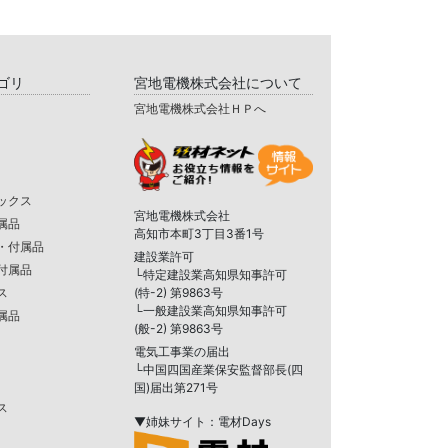
ゴリ
宮地電機株式会社について
宮地電機株式会社ＨＰへ
ックス
宮地電機株式会社
属品
高知市本町3丁目3番1号
・付属品
建設業許可
付属品
└特定建設業高知県知事許可
ス
(特-2) 第9863号
└一般建設業高知県知事許可
属品
(般-2) 第9863号
電気工事業の届出
└中国四国産業保安監督部長(四
国)届出第271号
ス
▼姉妹サイト：電材Days