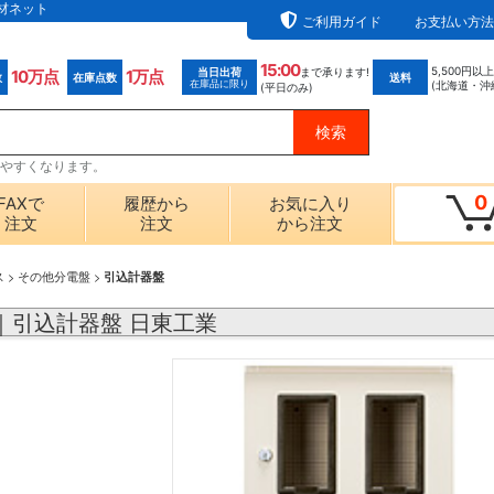
電材ネット
ご利用ガイド
お支払い方法
15:00
5,500円以
当日出荷
まで承ります!
10万点
1万点
数
在庫点数
送料
在庫品に限り
(北海道・沖
(平日のみ)
探しやすくなります。
0
FAXで
履歴から
お気に入り
注文
注文
から注文
ス
>
その他分電盤
>
引込計器盤
JC｜引込計器盤 日東工業