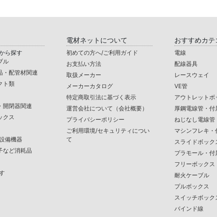
電材ネットについて
おすすめカテ
から探す
初めての方へ/ご利用ガイド
電線
ブル
お支払い方法
配線器具
品・配管材関連
取扱メーカー
レースウェイ
クト類
メーカーカタログ
VE管
特定商取引法に基づく表示
アウトレットボ
・開閉器関連
運営会社について（会社概要）
厚鋼電線管・付
ックス
プライバシーポリシー
ねじなし電線管
ご利用環境/セキュリティについ
マシンフレキ・
/設備機器
て
スライドボック
子など消耗品
プラモール・付
フリーボックス
す
耐火ケーブル
プルボックス
スイッチボック
バインド線